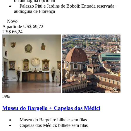
ou audioguia opcional
Palazzo Pitti e Jardins de Boboli: Entrada reservada +
audioguia de Florença
Novo
A partir de
US$ 69,72
US$ 66,24
-5%
Museu do Bargello + Capelas dos Médici
Museu do Bargello: bilhete sem filas
Capelas dos Médici: bilhete sem filas