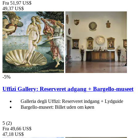
Fra
51,97 US$
49,37 US$
-5%
Uffizi Gallery: Reserveret adgang + Bargello-museet
Galleria degli Uffizi: Reserveret indgang + Lydguide
Bargello-museet: Billet uden om køen
5
(2)
Fra
49,66 US$
47,18 US$