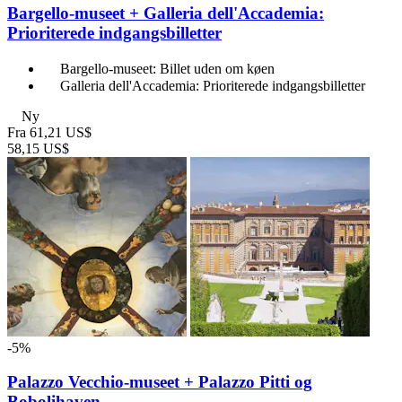
Bargello-museet + Galleria dell'Accademia:
Prioriterede indgangsbilletter
Bargello-museet: Billet uden om køen
Galleria dell'Accademia: Prioriterede indgangsbilletter
Ny
Fra
61,21 US$
58,15 US$
-5%
Palazzo Vecchio-museet + Palazzo Pitti og
Bobolihaven