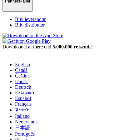
Partnerskaber
Bliv leverandør
Bliv distributør
Downloadet af mere end
5.000.000 rejsende
English
Català
Čeština
Dansk
Deutsch
Ελληνικά
Español
Français
한국어
Italiano
Nederlands
日本語
Português
Polski