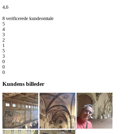
4,6
8 verificerede kundeomtale
5
4
3
2
1
5
3
0
0
0
Kundens billeder