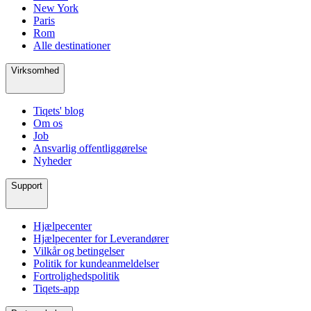
New York
Paris
Rom
Alle destinationer
Virksomhed
Tiqets' blog
Om os
Job
Ansvarlig offentliggørelse
Nyheder
Support
Hjælpecenter
Hjælpecenter for Leverandører
Vilkår og betingelser
Politik for kundeanmeldelser
Fortrolighedspolitik
Tiqets-app