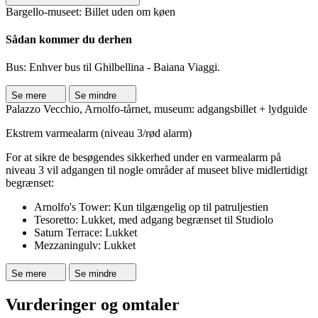
Bargello-museet: Billet uden om køen
Sådan kommer du derhen
Bus: Enhver bus til Ghilbellina - Baiana Viaggi.
Se mere
Se mindre
Palazzo Vecchio, Arnolfo-tårnet, museum: adgangsbillet + lydguide
Ekstrem varmealarm (niveau 3/rød alarm)
For at sikre de besøgendes sikkerhed under en varmealarm på
niveau 3 vil adgangen til nogle områder af museet blive midlertidigt
begrænset:
Arnolfo's Tower: Kun tilgængelig op til patruljestien
Tesoretto: Lukket, med adgang begrænset til Studiolo
Saturn Terrace: Lukket
Mezzaningulv: Lukket
Se mere
Se mindre
Vurderinger og omtaler