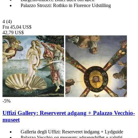
Palazzo Strozzi: Rothko in Florence Udstilling
4
(4)
Fra
45,04 US$
42,79 US$
-5%
Uffizi Gallery: Reserveret adgang + Palazzo Vecchio-
museet
Galleria degli Uffizi: Reserveret indgang + Lydguide
Palazzo Vecchio og museum: adgangsbillet + valgfri