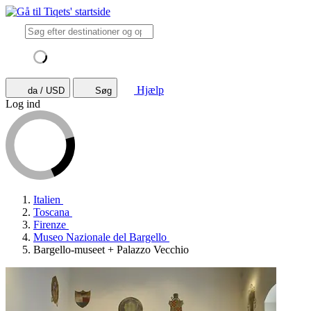
Hjælp
da / USD
Søg
Log ind
Italien
Toscana
Firenze
Museo Nazionale del Bargello
Bargello-museet + Palazzo Vecchio