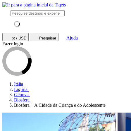
Ajuda
pt / USD
Pesquisar
Fazer login
Itália
Ligúria
Gênova
Biosfera
Biosfera + A Cidade da Criança e do Adolescente