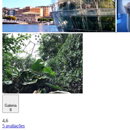
Galeria
8
4,6
5 avaliações