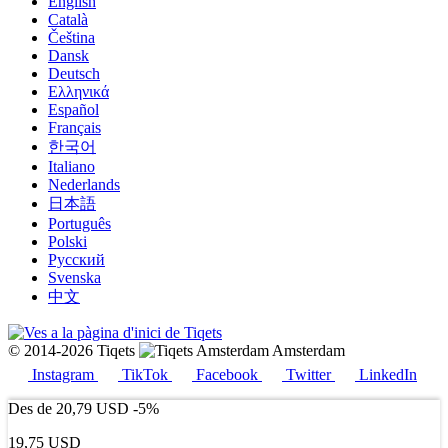
English
Català
Čeština
Dansk
Deutsch
Ελληνικά
Español
Français
한국어
Italiano
Nederlands
日本語
Português
Polski
Русский
Svenska
中文
© 2014-2026 Tiqets
Amsterdam
Instagram
TikTok
Facebook
Twitter
LinkedIn
Des de
20,79 USD
-5%
19,75 USD