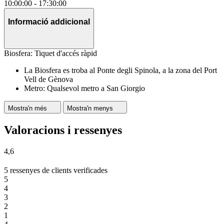
10:00:00
-
17:30:00
Informació addicional
Biosfera: Tiquet d'accés ràpid
La Biosfera es troba al Ponte degli Spinola, a la zona del Port
Vell de Gènova
Metro: Qualsevol metro a San Giorgio
Mostra'n més
Mostra'n menys
Valoracions i ressenyes
4,6
5 ressenyes de clients verificades
5
4
3
2
1