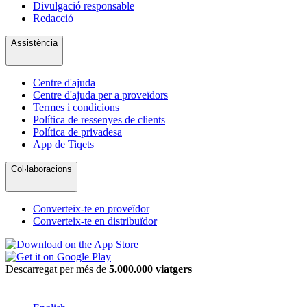
Divulgació responsable
Redacció
Assistència
Centre d'ajuda
Centre d'ajuda per a proveïdors
Termes i condicions
Política de ressenyes de clients
Política de privadesa
App de Tiqets
Col·laboracions
Converteix-te en proveïdor
Converteix-te en distribuïdor
Descarregat per més de
5.000.000 viatgers