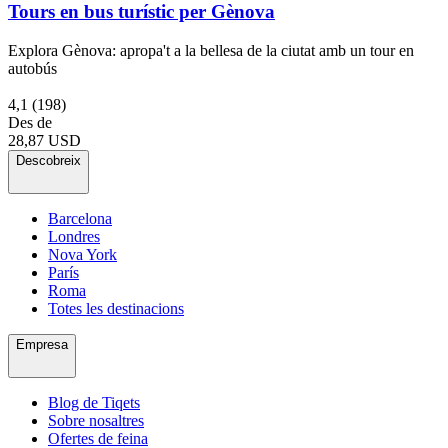
Tours en bus turístic per Gènova
Explora Gènova: apropa't a la bellesa de la ciutat amb un tour en
autobús
4,1
(198)
Des de
28,87 USD
Descobreix
Barcelona
Londres
Nova York
París
Roma
Totes les destinacions
Empresa
Blog de Tiqets
Sobre nosaltres
Ofertes de feina