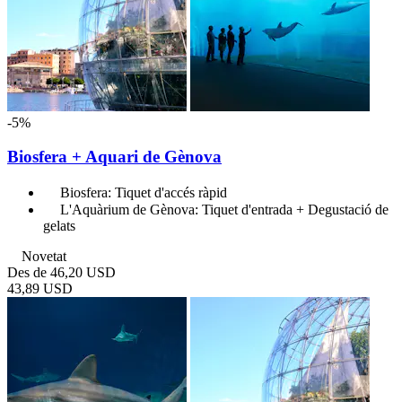
-5%
Biosfera + Aquari de Gènova
Biosfera: Tiquet d'accés ràpid
L'Aquàrium de Gènova: Tiquet d'entrada + Degustació de
gelats
Novetat
Des de
46,20 USD
43,89 USD