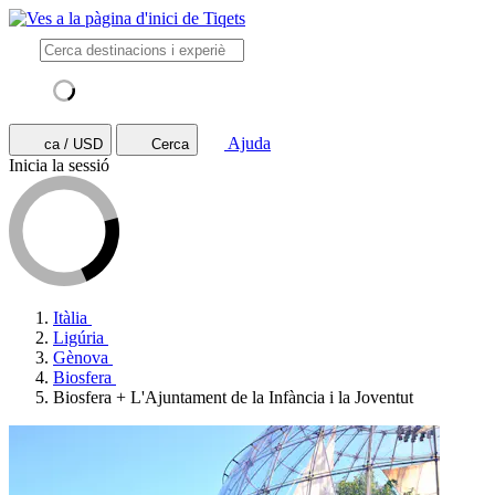
Ajuda
ca / USD
Cerca
Inicia la sessió
Itàlia
Ligúria
Gènova
Biosfera
Biosfera + L'Ajuntament de la Infància i la Joventut