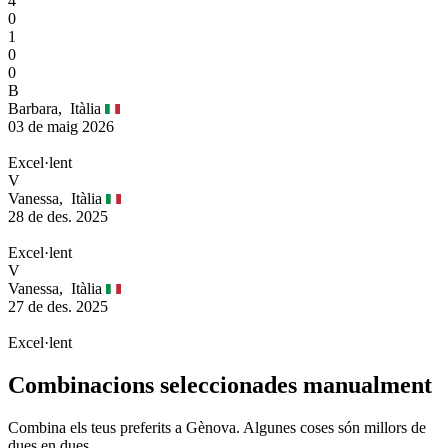
4
0
1
0
0
B
Barbara,
Itàlia
03 de maig 2026
Excel·lent
V
Vanessa,
Itàlia
28 de des. 2025
Excel·lent
V
Vanessa,
Itàlia
27 de des. 2025
Excel·lent
Combinacions seleccionades manualment
Combina els teus preferits a Gènova. Algunes coses són millors de
dues en dues.