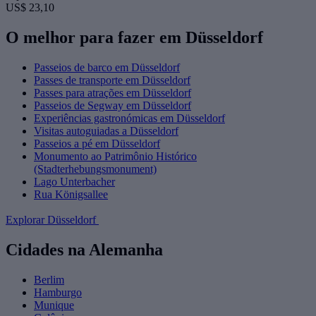
US$ 23,10
O melhor para fazer em Düsseldorf
Passeios de barco em Düsseldorf
Passes de transporte em Düsseldorf
Passes para atrações em Düsseldorf
Passeios de Segway em Düsseldorf
Experiências gastronómicas em Düsseldorf
Visitas autoguiadas a Düsseldorf
Passeios a pé em Düsseldorf
Monumento ao Patrimônio Histórico
(Stadterhebungsmonument)
Lago Unterbacher
Rua Königsallee
Explorar Düsseldorf
Cidades na Alemanha
Berlim
Hamburgo
Munique