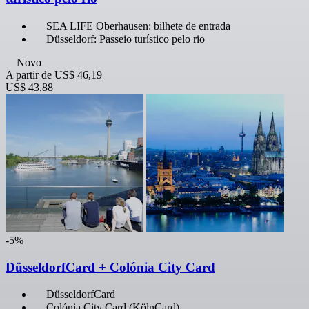
SEA LIFE Oberhausen: bilhete de entrada
Düsseldorf: Passeio turístico pelo rio
Novo
A partir de
US$ 46,19
US$ 43,88
-5%
DüsseldorfCard + Colónia City Card
DüsseldorfCard
Colónia City Card (KölnCard)