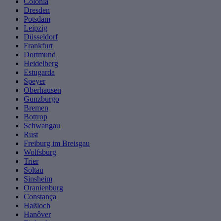
Colônia
Dresden
Potsdam
Leipzig
Düsseldorf
Frankfurt
Dortmund
Heidelberg
Estugarda
Speyer
Oberhausen
Gunzburgo
Bremen
Bottrop
Schwangau
Rust
Freiburg im Breisgau
Wolfsburg
Trier
Soltau
Sinsheim
Oranienburg
Constança
Haßloch
Hanôver