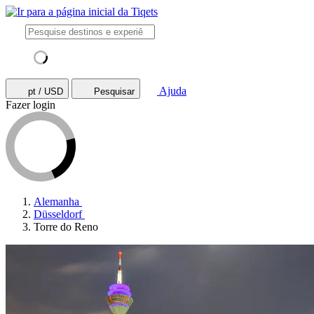
Ajuda
pt / USD
Pesquisar
Fazer login
Alemanha
Düsseldorf
Torre do Reno