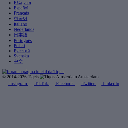
Ελληνικά
Español
Français
한국어
Italiano
Nederlands
日本語
Português
Polski
Русский
Svenska
中文
© 2014-2026 Tiqets
Amsterdam
Instagram
TikTok
Facebook
Twitter
LinkedIn