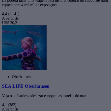
Lá poderá fazer uma viagem pela história cultural do chocolate num
espaço com 4 mil m² de exposições.
4,4
(1.141)
A partir de
US$ 20,21
Oberhausen
SEA LIFE Oberhausen
Veja os tubarões a deslizar e toque nas estrelas do mar
4,1
(382)
A partir de