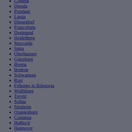
Colonia
Dresda
Potsdam
Lipsia
Düsseldorf
Francoforte
Dortmund
Heidelberg
Stoccarda
Spira
Oberhausen
Günzburg
Brema
Bottrop
Schwangau
Rust
Friburgo in Brisgovia
Wolfsburg
Treviri
Soltau
Sinsheim
Oranienburg
Costanza
Haßloch
Hannover