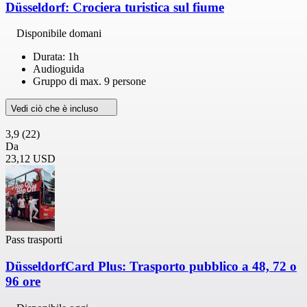
Düsseldorf: Crociera turistica sul fiume
Disponibile domani
Durata: 1h
Audioguida
Gruppo di max. 9 persone
Vedi ciò che è incluso
3,9
(22)
Da
23,12 USD
Pass trasporti
DüsseldorfCard Plus: Trasporto pubblico a 48, 72 o
96 ore