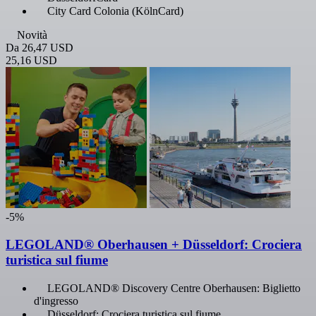
City Card Colonia (KölnCard)
Novità
Da
26,47 USD
25,16 USD
-5%
LEGOLAND® Oberhausen + Düsseldorf: Crociera
turistica sul fiume
LEGOLAND® Discovery Centre Oberhausen: Biglietto
d'ingresso
Düsseldorf: Crociera turistica sul fiume