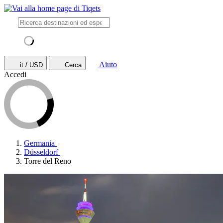
Aiuto
it / USD
Cerca
Accedi
Germania
Düsseldorf
Torre del Reno