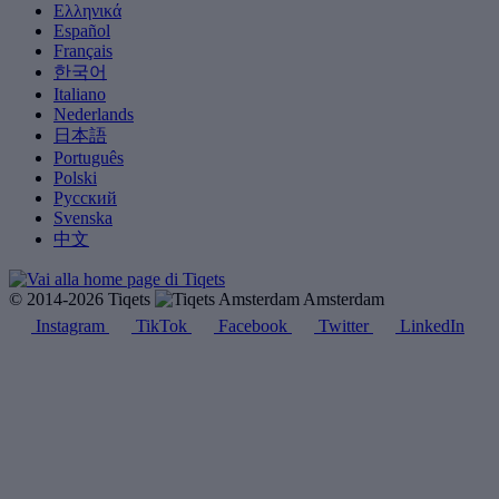
Ελληνικά
Español
Français
한국어
Italiano
Nederlands
日本語
Português
Polski
Русский
Svenska
中文
© 2014-2026 Tiqets
Amsterdam
Instagram
TikTok
Facebook
Twitter
LinkedIn