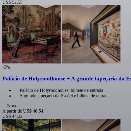
US$ 52,55
-5%
Palácio de Holyroodhouse + A grande tapeçaria da Esc
Palácio de Holyroodhouse: bilhete de entrada
A grande tapeçaria da Escócia: bilhete de entrada
Novo
A partir de
US$ 46,54
US$ 44,22