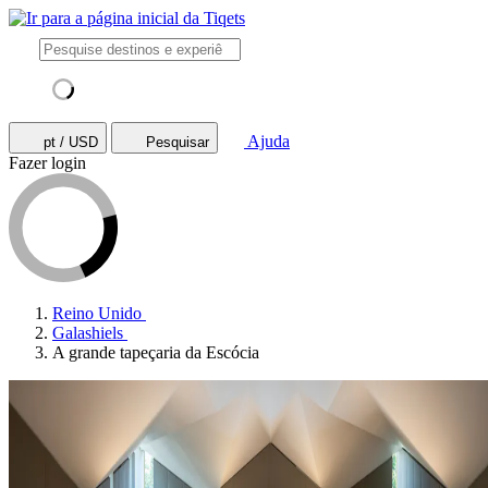
Ajuda
pt / USD
Pesquisar
Fazer login
Reino Unido
Galashiels
A grande tapeçaria da Escócia