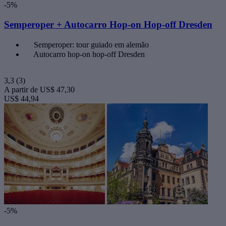
-5%
Semperoper + Autocarro Hop-on Hop-off Dresden
Semperoper: tour guiado em alemão
Autocarro hop-on hop-off Dresden
3,3
(3)
A partir de
US$ 47,30
US$ 44,94
-5%