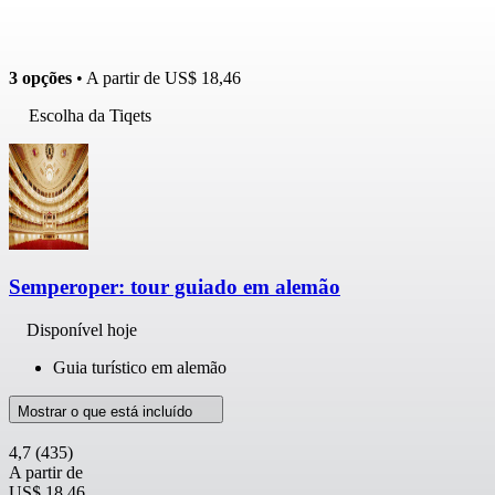
3 opções
• A partir de
US$ 18,46
Escolha da Tiqets
Semperoper: tour guiado em alemão
Disponível hoje
Guia turístico em alemão
Mostrar o que está incluído
4,7
(435)
A partir de
US$ 18,46