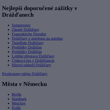
Nejlepší doporučené zážitky v
Drážďanech
Semperoper
Zámek Drážďany
Frauenkirche Dresden
Drážďany z autobusu na autobus
TimeRide Drážďany
Prohlídky Drážďan
Prohlídky Drážďan
Letištní přeprava Drážďany
Úniková hra v Drážďanech
Hlavní nádraží Drážďany
Prozkoumej město Drážďany
Města v Německu
Berlín
Hamburk
Mnichov
Kolín