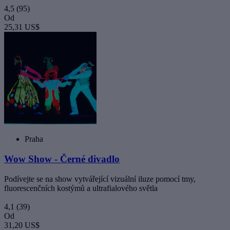
4,5
(95)
Od
25,31 US$
Praha
Wow Show - Černé divadlo
Podívejte se na show vytvářející vizuální iluze pomocí tmy,
fluorescenčních kostýmů a ultrafialového světla
4,1
(39)
Od
31,20 US$