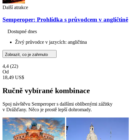
Další atrakce
Semperoper: Prohlídka s průvodcem v angličtině
Dostupné dnes
Živý průvodce v jazycích: angličtina
Zobrazit, co je zahrnuto
4,4
(22)
Od
18,49 US$
Ručně vybírané kombinace
Spoj návštěvu Semperoper s dalšími oblíbenými zážitky
v Drážďany. Něco je prostě lepší dohromady.