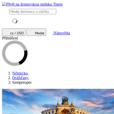
Nápověda
cs / USD
Hledat
Přihlášení
Německo
Drážďany
Semperoper