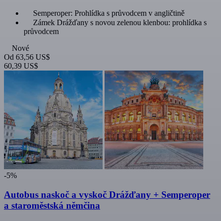
Semperoper: Prohlídka s průvodcem v angličtině
Zámek Drážďany s novou zelenou klenbou: prohlídka s
průvodcem
Nové
Od
63,56 US$
60,39 US$
-5%
Autobus naskoč a vyskoč Drážďany + Semperoper
a staroměstská němčina