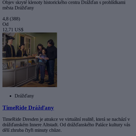
Objev skryté klenoty historického centra Drážďan s prohlídkami
města Drážďany
4,8
(388)
Od
12,71 US$
Drážďany
TimeRide Drážďany
TimeRide Dresden je atrakce ve virtuální realitě, která se nachází v
drážďanském Innere Altstadt. Od drážďanského Paláce kultury vás
dělí zhruba čtyři minuty chůze.