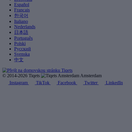
Español
Français
한국어
Italiano
Nederlands
日本語
Português
Polski
Русский
Svenska
中文
© 2014-2026 Tiqets
Amsterdam
Instagram
TikTok
Facebook
Twitter
LinkedIn