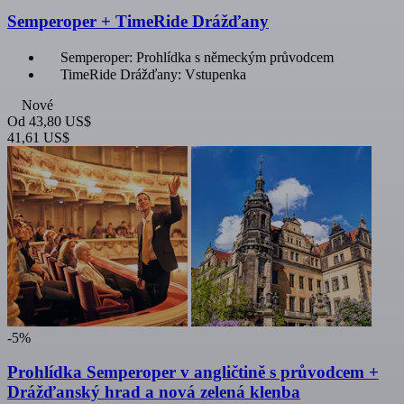
Semperoper + TimeRide Drážďany
Semperoper: Prohlídka s německým průvodcem
TimeRide Drážďany: Vstupenka
Nové
Od
43,80 US$
41,61 US$
-5%
Prohlídka Semperoper v angličtině s průvodcem +
Drážďanský hrad a nová zelená klenba