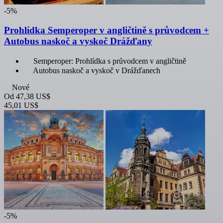
-5%
Prohlídka Semperoper v angličtině s průvodcem +
Autobus naskoč a vyskoč Drážďany
Semperoper: Prohlídka s průvodcem v angličtině
Autobus naskoč a vyskoč v Drážďanech
Nové
Od
47,38 US$
45,01 US$
-5%