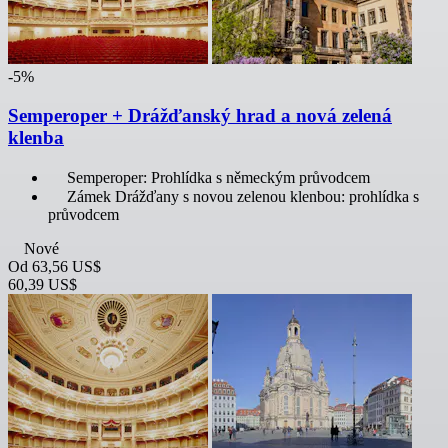
-5%
Semperoper + Drážďanský hrad a nová zelená
klenba
Semperoper: Prohlídka s německým průvodcem
Zámek Drážďany s novou zelenou klenbou: prohlídka s
průvodcem
Nové
Od
63,56 US$
60,39 US$