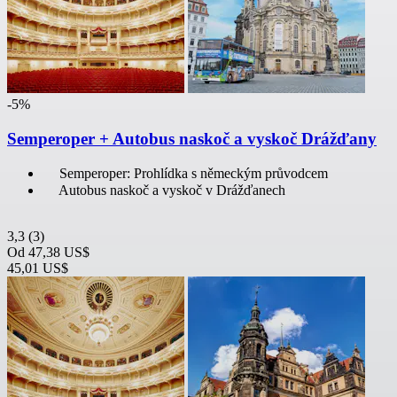
-5%
Semperoper + Autobus naskoč a vyskoč Drážďany
Semperoper: Prohlídka s německým průvodcem
Autobus naskoč a vyskoč v Drážďanech
3,3
(3)
Od
47,38 US$
45,01 US$