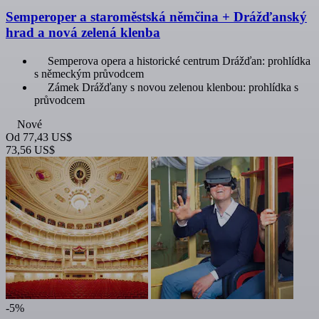
Semperoper a staroměstská němčina + Drážďanský
hrad a nová zelená klenba
Semperova opera a historické centrum Drážďan: prohlídka
s německým průvodcem
Zámek Drážďany s novou zelenou klenbou: prohlídka s
průvodcem
Nové
Od
77,43 US$
73,56 US$
-5%