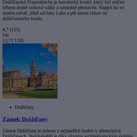
Drážďanský Frauenkirche je luteránský kostel, který byl zničen
během druhé světové války a následně přestavěn. Najdeš ho ve
starém městě, jižně od řeky Labe a pět minut chůze od
drážďanského hradu.
4,7
(125)
Od
12,71 US$
Drážďany
Zámek Drážďany
Zámek Drážďany je jednou z nejstarších budov v německých
Drážďanech. Nejznámější je díky různým architektonickým slohům