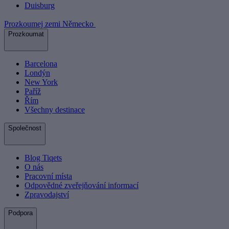
Duisburg
Prozkoumej zemi Německo
Prozkoumat
Barcelona
Londýn
New York
Paříž
Řím
Všechny destinace
Společnost
Blog Tiqets
O nás
Pracovní místa
Odpovědné zveřejňování informací
Zpravodajství
Podpora