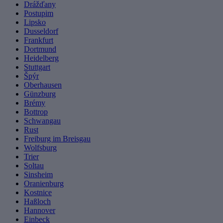
Drážďany
Postupim
Lipsko
Dusseldorf
Frankfurt
Dortmund
Heidelberg
Stuttgart
Špýr
Oberhausen
Günzburg
Brémy
Bottrop
Schwangau
Rust
Freiburg im Breisgau
Wolfsburg
Trier
Soltau
Sinsheim
Oranienburg
Kostnice
Haßloch
Hannover
Einbeck