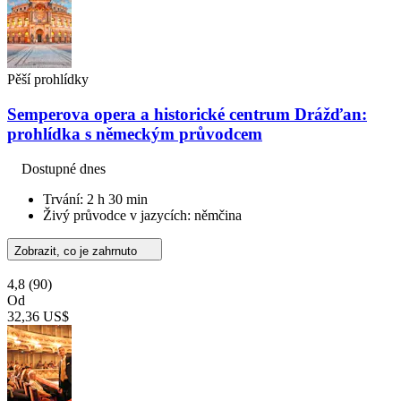
Pěší prohlídky
Semperova opera a historické centrum Drážďan:
prohlídka s německým průvodcem
Dostupné dnes
Trvání: 2 h 30 min
Živý průvodce v jazycích: němčina
Zobrazit, co je zahrnuto
4,8
(90)
Od
32,36 US$