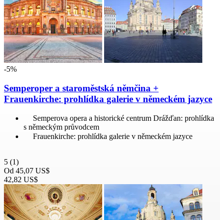
-5%
Semperoper a staroměstská němčina +
Frauenkirche: prohlídka galerie v německém jazyce
Semperova opera a historické centrum Drážďan: prohlídka
s německým průvodcem
Frauenkirche: prohlídka galerie v německém jazyce
5
(1)
Od
45,07 US$
42,82 US$