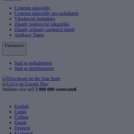
Centrum nápovědy
Centrum nápovědy pro pořadatele
Všeobecné podmínky
Zásady hodnocení zákazníků
Zásady ochrany osobních údajů
Aplikace Tiqets
Partnerství
Staň se pořadatelem
Staň se distributorem
Staženo více než
5 000 000 cestovateli
English
Català
Čeština
Dansk
Deutsch
Ελληνικά