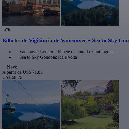
-5%
Bilhetes de Vigilância de Vancouver + Sea to Sky Go
Vancouver Lookout: bilhete de entrada + audioguia
Sea to Sky Gondola: ida e volta
Novo
A partir de
US$ 71,85
US$ 68,26