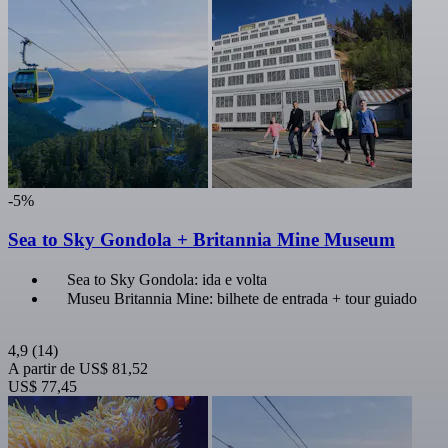
-5%
Sea to Sky Gondola + Britannia Mine Museum
Sea to Sky Gondola: ida e volta
Museu Britannia Mine: bilhete de entrada + tour guiado
4,9
(14)
A partir de
US$ 81,52
US$ 77,45