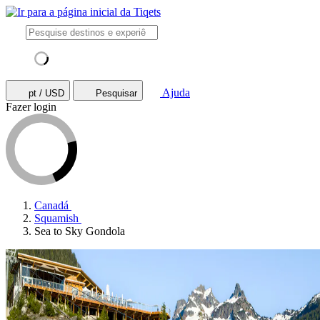
Ajuda
pt / USD
Pesquisar
Fazer login
Canadá
Squamish
Sea to Sky Gondola