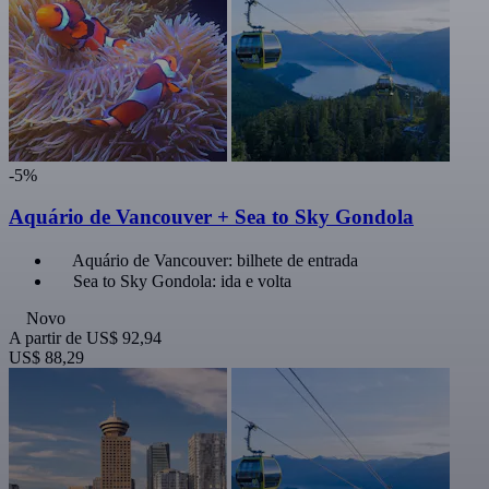
-5%
Aquário de Vancouver + Sea to Sky Gondola
Aquário de Vancouver: bilhete de entrada
Sea to Sky Gondola: ida e volta
Novo
A partir de
US$ 92,94
US$ 88,29