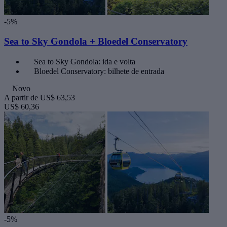
-5%
Sea to Sky Gondola + Bloedel Conservatory
Sea to Sky Gondola: ida e volta
Bloedel Conservatory: bilhete de entrada
Novo
A partir de
US$ 63,53
US$ 60,36
-5%