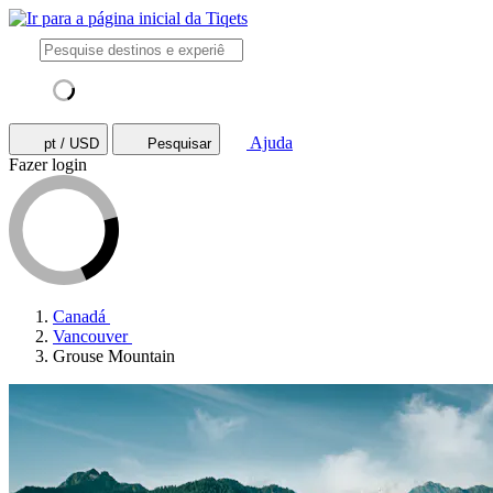
Ajuda
pt / USD
Pesquisar
Fazer login
Canadá
Vancouver
Grouse Mountain