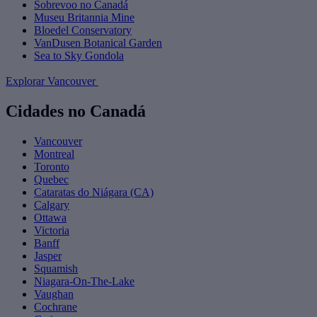
Sobrevoo no Canadá
Museu Britannia Mine
Bloedel Conservatory
VanDusen Botanical Garden
Sea to Sky Gondola
Explorar Vancouver
Cidades no Canadá
Vancouver
Montreal
Toronto
Quebec
Cataratas do Niágara (CA)
Calgary
Ottawa
Victoria
Banff
Jasper
Squamish
Niagara-On-The-Lake
Vaughan
Cochrane