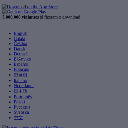
5.000.000 viajantes
já fizeram o download
English
Català
Čeština
Dansk
Deutsch
Ελληνικά
Español
Français
한국어
Italiano
Nederlands
日本語
Português
Polski
Русский
Svenska
中文