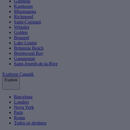
Gatineau
Kamloops
Mississauga
Richmond
Saint-Constant
Whistler
Golden
Beaupré
Lake Louise
Britannia Beach
Brentwood Bay
Gananoque
Saint-Joseph-de-la-Rive
Explorar Canadá
Explore
Barcelona
Londres
Nova York
Paris
Roma
Todos os destinos