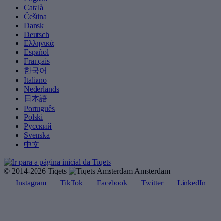
Català
Čeština
Dansk
Deutsch
Ελληνικά
Español
Français
한국어
Italiano
Nederlands
日本語
Português
Polski
Русский
Svenska
中文
© 2014-2026 Tiqets
Amsterdam
Instagram
TikTok
Facebook
Twitter
LinkedIn