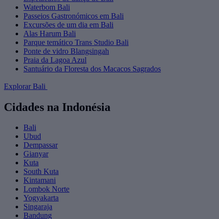
Waterbom Bali
Passeios Gastronómicos em Bali
Excursões de um dia em Bali
Alas Harum Bali
Parque temático Trans Studio Bali
Ponte de vidro Blangsingah
Praia da Lagoa Azul
Santuário da Floresta dos Macacos Sagrados
Explorar Bali
Cidades na Indonésia
Bali
Ubud
Dempassar
Gianyar
Kuta
South Kuta
Kintamani
Lombok Norte
Yogyakarta
Singaraja
Bandung