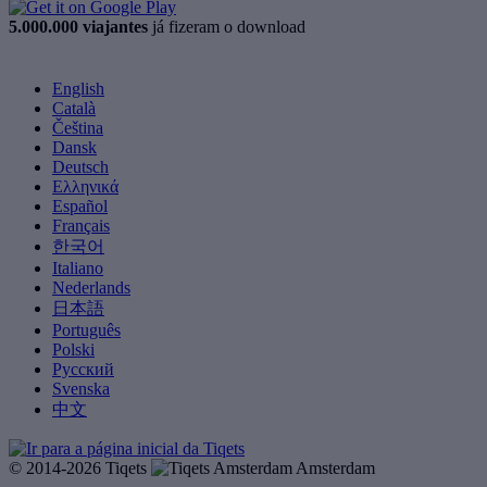
5.000.000 viajantes
já fizeram o download
English
Català
Čeština
Dansk
Deutsch
Ελληνικά
Español
Français
한국어
Italiano
Nederlands
日本語
Português
Polski
Русский
Svenska
中文
© 2014-2026 Tiqets
Amsterdam