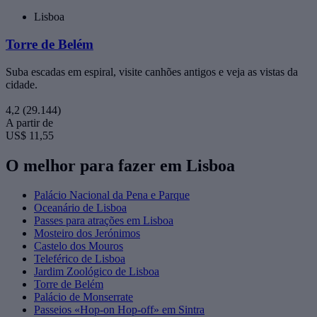
Lisboa
Torre de Belém
Suba escadas em espiral, visite canhões antigos e veja as vistas da
cidade.
4,2
(29.144)
A partir de
US$ 11,55
O melhor para fazer em Lisboa
Palácio Nacional da Pena e Parque
Oceanário de Lisboa
Passes para atrações em Lisboa
Mosteiro dos Jerónimos
Castelo dos Mouros
Teleférico de Lisboa
Jardim Zoológico de Lisboa
Torre de Belém
Palácio de Monserrate
Passeios «Hop-on Hop-off» em Sintra