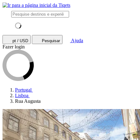
Ajuda
pt / USD
Pesquisar
Fazer login
Portugal
Lisboa
Rua Augusta