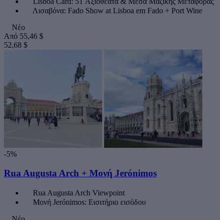
Lisboa Card: 51 Αξιοθέατα & Μέσα Μαζικής Μεταφοράς
Λισαβόνα: Fado Show at Lisboa em Fado + Port Wine
Νέο
Από
55,46 $
52,68 $
-5%
Rua Augusta Arch + Μονή Jerónimos
Rua Augusta Arch Viewpoint
Μονή Jerónimos: Εισιτήριο εισόδου
Νέο