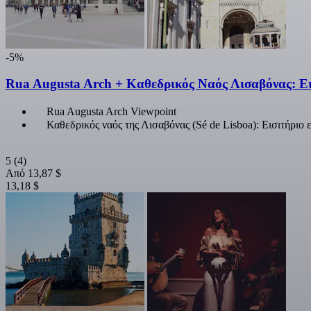
-5%
Rua Augusta Arch + Καθεδρικός Ναός Λισαβόνας: Ει
Rua Augusta Arch Viewpoint
Καθεδρικός ναός της Λισαβόνας (Sé de Lisboa): Εισιτήριο 
5
(4)
Από
13,87 $
13,18 $