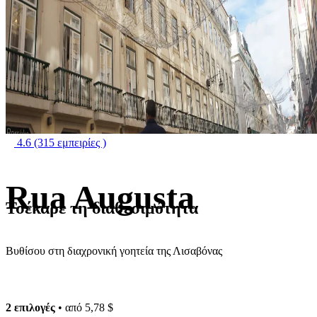
4.6
(315 εμπειρίες )
Rua Augusta
Τσέκαρε τη διαθεσιμότητα
Βυθίσου στη διαχρονική γοητεία της Λισαβόνας
2 επιλογές
• από
5,78 $