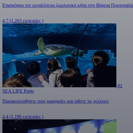
Επισκέψου τον μεγαλύτερο ζωολογικό κήπο στη Βόρεια Πορτογαλία,
4,7
(1.263 εμπειρίες )
#2
SEA LIFE Porto
Παρακολουθήστε τους καρχαρίες και ταΐστε τις χελώνες
4,4
(1.196 εμπειρίες )