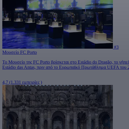
#3
Μουσείο FC Porto
Το Μουσείο της FC Porto βρίσκεται στο Estádio do Dragão, το γήπε
Estádio das Antas, πριν από το Ευρωπαϊκό Πρωτάθλημα UEFA του 
4,7
(1.331 εμπειρίες )