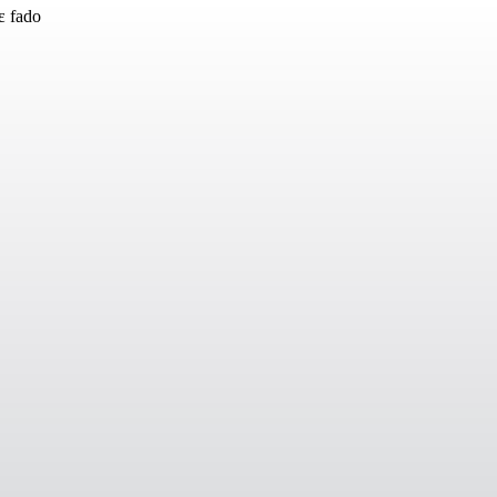
ε fado