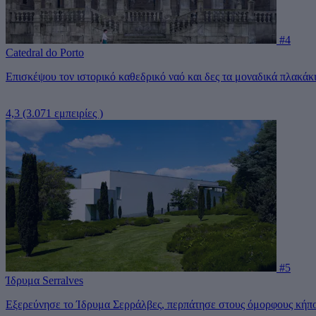
#4
Catedral do Porto
Επισκέψου τον ιστορικό καθεδρικό ναό και δες τα μοναδικά πλακάκ
4,3
(3.071 εμπειρίες )
#5
Ίδρυμα Serralves
Εξερεύνησε το Ίδρυμα Σερράλβες, περπάτησε στους όμορφους κήπου