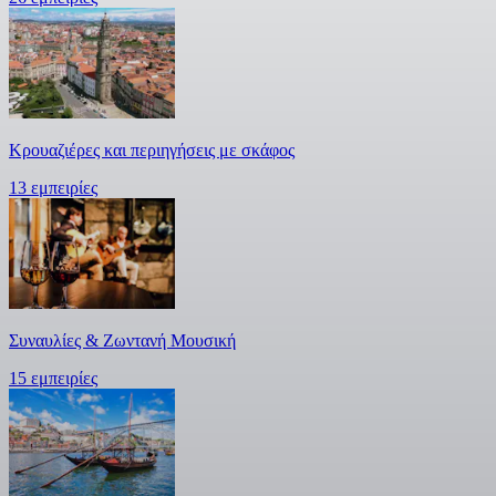
Κρουαζιέρες και περιηγήσεις με σκάφος
13 εμπειρίες
Συναυλίες & Ζωντανή Μουσική
15 εμπειρίες