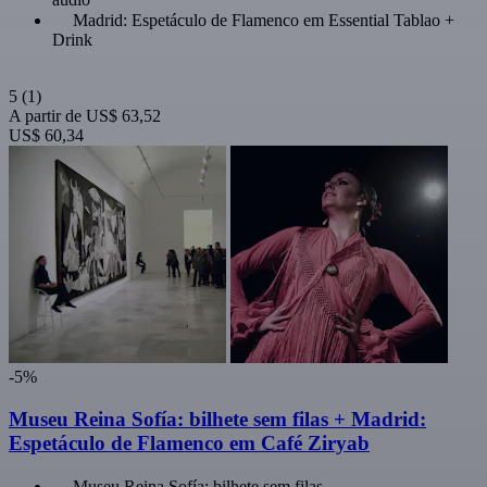
Madrid: Espetáculo de Flamenco em Essential Tablao +
Drink
5
(1)
A partir de
US$ 63,52
US$ 60,34
-5%
Museu Reina Sofía: bilhete sem filas + Madrid:
Espetáculo de Flamenco em Café Ziryab
Museu Reina Sofía: bilhete sem filas