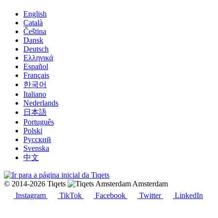
English
Català
Čeština
Dansk
Deutsch
Ελληνικά
Español
Français
한국어
Italiano
Nederlands
日本語
Português
Polski
Русский
Svenska
中文
© 2014-2026 Tiqets
Amsterdam
Instagram
TikTok
Facebook
Twitter
LinkedIn