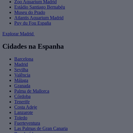
Zoo Aquarium Madrid
Estádio Santiago Bernabéu
Museu do Prado
Atlantis Aquarium Madrid
Puy du Fou España
Explorar Madrid
Cidades na Espanha
Barcelona
Madrid
Sevilha
Valência
Málaga
Granada
Palma de Mallorca
Córdoba
Tenerife
Costa Adeje
Lanzarote
Toledo
Fuerteventura
Las Palmas de Gran Canaria