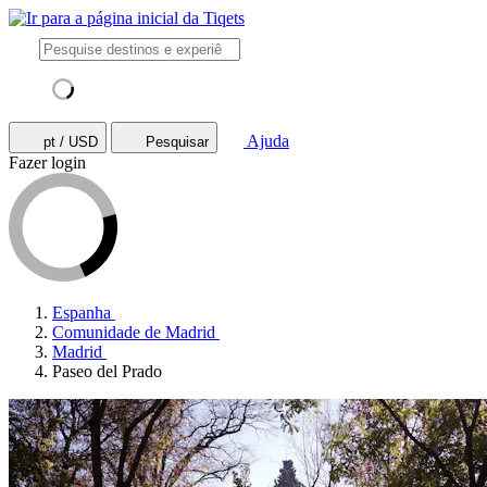
Ajuda
pt / USD
Pesquisar
Fazer login
Espanha
Comunidade de Madrid
Madrid
Paseo del Prado