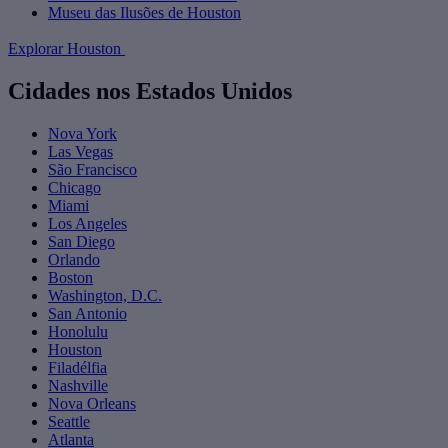
Museu das Ilusões de Houston
Explorar Houston
Cidades nos Estados Unidos
Nova York
Las Vegas
São Francisco
Chicago
Miami
Los Angeles
San Diego
Orlando
Boston
Washington, D.C.
San Antonio
Honolulu
Houston
Filadélfia
Nashville
Nova Orleans
Seattle
Atlanta