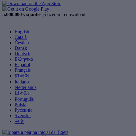
5.000.000 viajantes
já fizeram o download
English
Català
Čeština
Dansk
Deutsch
Ελληνικά
Español
Français
한국어
Italiano
Nederlands
日本語
Português
Polski
Русский
Svenska
中文