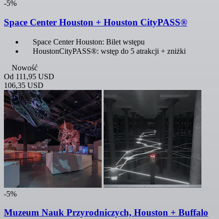
-5%
Space Center Houston + Houston CityPASS®
Space Center Houston: Bilet wstępu
HoustonCityPASS®: wstęp do 5 atrakcji + zniżki
Nowość
Od
111,95 USD
106,35 USD
-5%
Muzeum Nauk Przyrodniczych, Houston + Buffalo