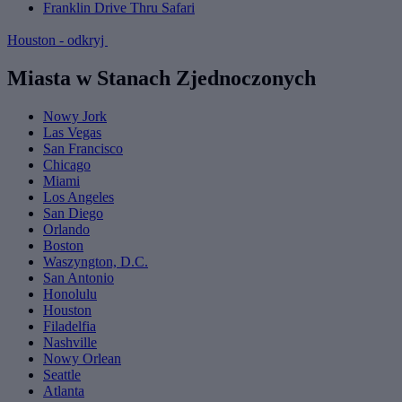
Franklin Drive Thru Safari
Houston - odkryj
Miasta w Stanach Zjednoczonych
Nowy Jork
Las Vegas
San Francisco
Chicago
Miami
Los Angeles
San Diego
Orlando
Boston
Waszyngton, D.C.
San Antonio
Honolulu
Houston
Filadelfia
Nashville
Nowy Orlean
Seattle
Atlanta