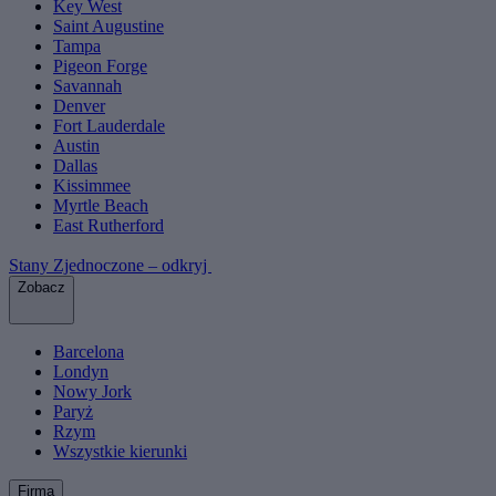
Key West
Saint Augustine
Tampa
Pigeon Forge
Savannah
Denver
Fort Lauderdale
Austin
Dallas
Kissimmee
Myrtle Beach
East Rutherford
Stany Zjednoczone – odkryj
Zobacz
Barcelona
Londyn
Nowy Jork
Paryż
Rzym
Wszystkie kierunki
Firma