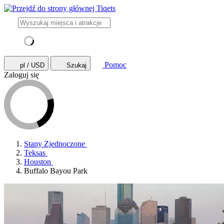
Pomoc
pl / USD
Szukaj
Zaloguj się
Stany Zjednoczone
Teksas
Houston
Buffalo Bayou Park