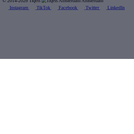
© 2014-2026 Tiqets
Amsterdam
Instagram
TikTok
Facebook
Twitter
LinkedIn