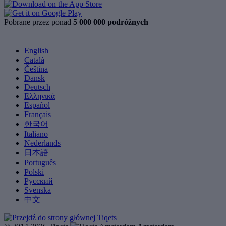
Pobrane przez ponad
5 000 000 podróżnych
English
Català
Čeština
Dansk
Deutsch
Ελληνικά
Español
Français
한국어
Italiano
Nederlands
日本語
Português
Polski
Русский
Svenska
中文