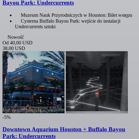
Bayou Park: Undercurrents
Muzeum Nauk Przyrodniczych w Houston: Bilet wstępu
Cysterna Buffalo Bayou Park: wejście do instalacji
Undercurrents sztuki
Nowość
Od
40,00 USD
38,00 USD
-5%
Downtown Aquarium Houston + Buffalo Bayou
Park: Undercurrents