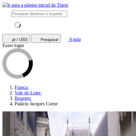
Ajuda
pt / USD
Pesquisar
Fazer login
França
Vale do Loire
Bourges
Palácio Jacques Coeur