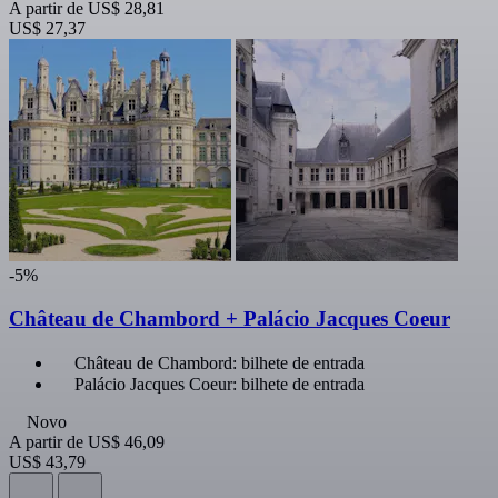
A partir de
US$ 28,81
US$ 27,37
-5%
Château de Chambord + Palácio Jacques Coeur
Château de Chambord: bilhete de entrada
Palácio Jacques Coeur: bilhete de entrada
Novo
A partir de
US$ 46,09
US$ 43,79