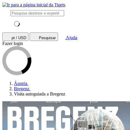
Ajuda
pt / USD
Pesquisar
Fazer login
Áustria
Bregenz
Visita autoguiada a Bregenz