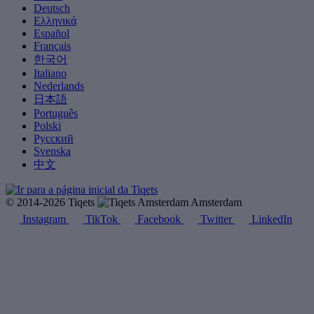
Deutsch
Ελληνικά
Español
Français
한국어
Italiano
Nederlands
日本語
Português
Polski
Русский
Svenska
中文
© 2014-2026 Tiqets
Amsterdam
Instagram
TikTok
Facebook
Twitter
LinkedIn