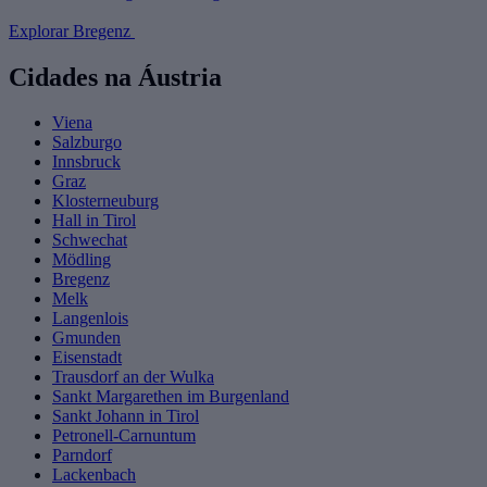
Explorar Bregenz
Cidades na Áustria
Viena
Salzburgo
Innsbruck
Graz
Klosterneuburg
Hall in Tirol
Schwechat
Mödling
Bregenz
Melk
Langenlois
Gmunden
Eisenstadt
Trausdorf an der Wulka
Sankt Margarethen im Burgenland
Sankt Johann in Tirol
Petronell-Carnuntum
Parndorf
Lackenbach