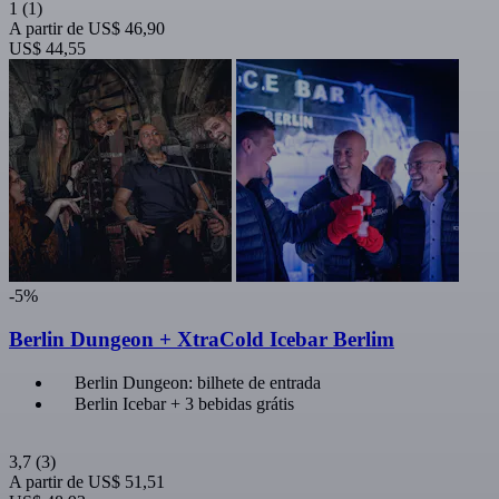
1
(1)
A partir de
US$ 46,90
US$ 44,55
-5%
Berlin Dungeon + XtraCold Icebar Berlim
Berlin Dungeon: bilhete de entrada
Berlin Icebar + 3 bebidas grátis
3,7
(3)
A partir de
US$ 51,51