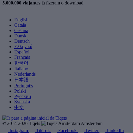
5.000.000 viajantes
já fizeram o download
English
Català
Čeština
Dansk
Deutsch
Ελληνικά
Español
Français
한국어
Italiano
Nederlands
日本語
Português
Polski
Русский
Svenska
中文
© 2014-2026 Tiqets
Amsterdam
Instagram
TikTok
Facebook
Twitter
LinkedIn