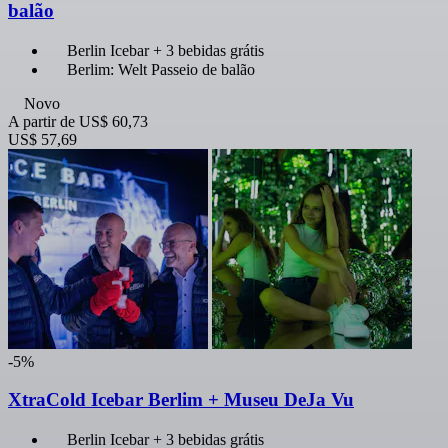
balão
Berlin Icebar + 3 bebidas grátis
Berlim: Welt Passeio de balão
Novo
A partir de
US$ 60,73
US$ 57,69
-5%
XtraCold Icebar Berlim + Museu DeJa Vu
Berlin Icebar + 3 bebidas grátis