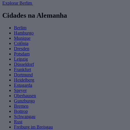
Explorar Berlim
Cidades na Alemanha
Berlim
Hamburgo
Munique
Colônia
Dresden
Potsdam
Leipzig
Düsseldorf
Frankfurt
Dortmund
Heidelberg
Estugarda
Speyer
Oberhausen
Gunzburgo
Bremen
Bottrop
Schwangau
Rust
Freiburg im Breisgau