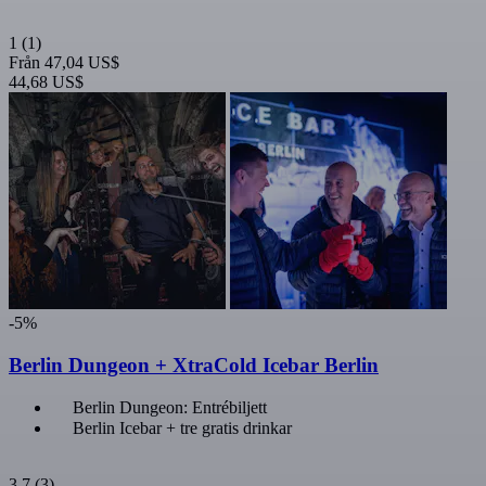
1
(1)
Från
47,04 US$
44,68 US$
-5%
Berlin Dungeon + XtraCold Icebar Berlin
Berlin Dungeon: Entrébiljett
Berlin Icebar + tre gratis drinkar
3,7
(3)