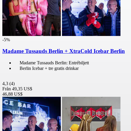
-5%
Madame Tussauds Berlin + XtraCold Icebar Berlin
Madame Tussauds Berlin: Entrébiljett
Berlin Icebar + tre gratis drinkar
4,3
(4)
Från
49,35 US$
46,88 US$