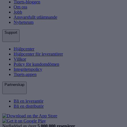
Tiqets-bloggen
Om oss
Jobb
Ansvarsfullt utlämnande
Nyhetsrum
Support
Hjälpcenter
Hjälpcenter för leverantörer
Villkor
Policy för kundomdömen
Integritetspolicy
Tiqets-appen
Partnerskap
Bli en leverantör
Bli en distributör
Nedladdad av över
5 000 000 resenärer