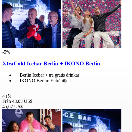
-5%
XtraCold Icebar Berlin + IKONO Berlin
Berlin Icebar + tre gratis drinkar
IKONO Berlin: Entrébiljett
4
(5)
Från
48,08 US$
45,67 US$