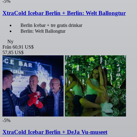
-5%
XtraCold Icebar Berlin + Berlin: Welt Ballongtur
Berlin Icebar + tre gratis drinkar
Berlin: Welt Ballongtur
Ny
Från
60,91 US$
57,85 US$
-5%
XtraCold Icebar Berlin + DeJa Vu-museet