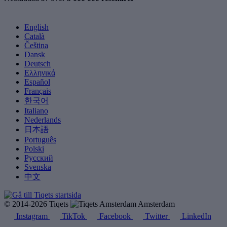
English
Català
Čeština
Dansk
Deutsch
Ελληνικά
Español
Français
한국어
Italiano
Nederlands
日本語
Português
Polski
Русский
Svenska
中文
© 2014-2026 Tiqets
Amsterdam
Instagram
TikTok
Facebook
Twitter
LinkedIn