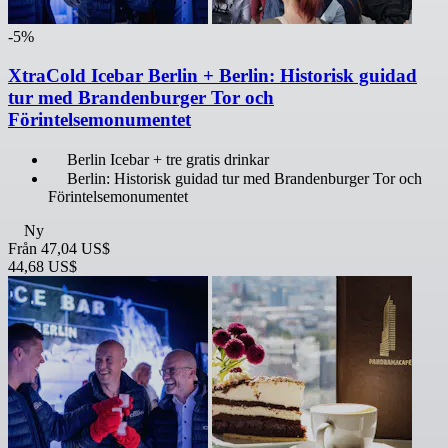
-5%
XtraCold Icebar Berlin + Berlin: Historisk guidad
tur med Brandenburger Tor och
Förintelsemonumentet
Berlin Icebar + tre gratis drinkar
Berlin: Historisk guidad tur med Brandenburger Tor och
Förintelsemonumentet
Ny
Från
47,04 US$
44,68 US$