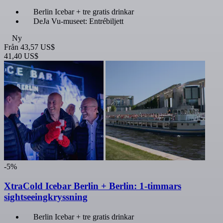
Berlin Icebar + tre gratis drinkar
DeJa Vu-museet: Entrébiljett
Ny
Från
43,57 US$
41,40 US$
-5%
XtraCold Icebar Berlin + Berlin: 1-timmars
sightseeingkryssning
Berlin Icebar + tre gratis drinkar