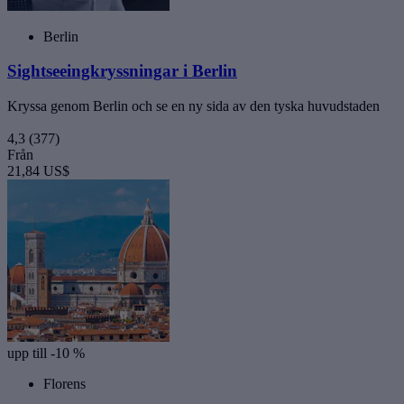
Berlin
Sightseeingkryssningar i Berlin
Kryssa genom Berlin och se en ny sida av den tyska huvudstaden
4,3
(377)
Från
21,84 US$
upp till -10 %
Florens