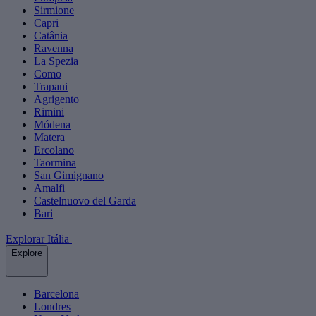
Sirmione
Capri
Catânia
Ravenna
La Spezia
Como
Trapani
Agrigento
Rimini
Módena
Matera
Ercolano
Taormina
San Gimignano
Amalfi
Castelnuovo del Garda
Bari
Explorar Itália
Explore
Barcelona
Londres