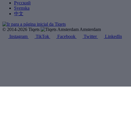
Русский
Svenska
中文
© 2014-2026 Tiqets
Amsterdam
Instagram
TikTok
Facebook
Twitter
LinkedIn