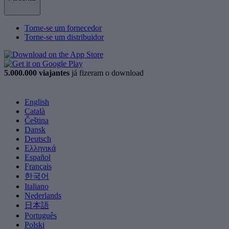
Torne-se um fornecedor
Torne-se um distribuidor
5.000.000 viajantes
já fizeram o download
English
Català
Čeština
Dansk
Deutsch
Ελληνικά
Español
Français
한국어
Italiano
Nederlands
日本語
Português
Polski