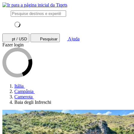
Ajuda
pt / USD
Pesquisar
Fazer login
Itália
Campânia
Camerota
Baia degli Infreschi