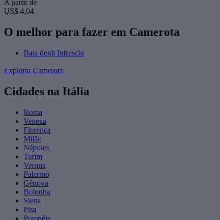
A partir de
US$ 4,04
O melhor para fazer em Camerota
Baia degli Infreschi
Explorar Camerota
Cidades na Itália
Roma
Veneza
Florença
Milão
Nápoles
Turim
Verona
Palermo
Gênova
Bolonha
Siena
Pisa
Pompéia