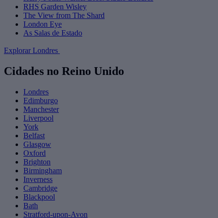
RHS Garden Wisley
The View from The Shard
London Eye
As Salas de Estado
Explorar Londres
Cidades no Reino Unido
Londres
Edimburgo
Manchester
Liverpool
York
Belfast
Glasgow
Oxford
Brighton
Birmingham
Inverness
Cambridge
Blackpool
Bath
Stratford-upon-Avon