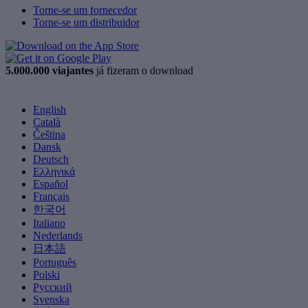
Torne-se um fornecedor
Torne-se um distribuidor
5.000.000 viajantes
já fizeram o download
English
Català
Čeština
Dansk
Deutsch
Ελληνικά
Español
Français
한국어
Italiano
Nederlands
日本語
Português
Polski
Русский
Svenska