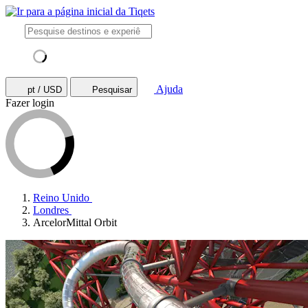
Ajuda
pt / USD
Pesquisar
Fazer login
Reino Unido
Londres
ArcelorMittal Orbit