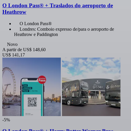
O London Pass® + Traslados do aeroporto de
Heathrow
O London Pass®
Londres: Comboio expresso de/para o aeroporto de
Heathrow e Paddington
Novo
A partir de
US$ 148,60
US$ 141,17
-5%