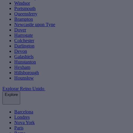
Windsor
Portsmouth
Queensferry
Brampton
Newcastle upon Tyne
Dover
Harrogate
Colchester
Darlington
Devon
Galashiels
Hunstanton
Hexham
Hillsborough
Hounslow
Explorar Reino Unido
Explore
Barcelona
Londres
Nova York
Paris