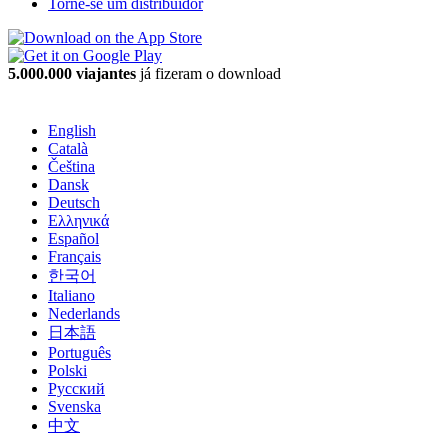
Torne-se um distribuidor
5.000.000 viajantes
já fizeram o download
English
Català
Čeština
Dansk
Deutsch
Ελληνικά
Español
Français
한국어
Italiano
Nederlands
日本語
Português
Polski
Русский
Svenska
中文