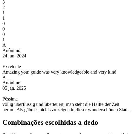
3
2
1
1
0
0
0
1
A
Anônimo
24 jun. 2024
Excelente
Amazing you; guide was very knowledgeable and very kind.
A
Anônimo
05 jan. 2025
Péssima
völlig überflüssig und überteuert, man steht die Hälfte der Zeit
herum. Als gäbe es nichts zu zeigen in dieser wunderschönen Stadt.
Combinações escolhidas a dedo