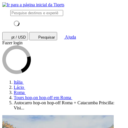
Ajuda
pt / USD
Pesquisar
Fazer login
Itália
Lácio
Roma
Tours hop-on hop-off em Roma
Autocarro hop-on hop-off Roma + Catacumba Priscilla:
Visi...