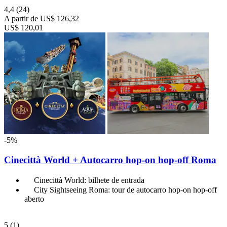
4,4
(24)
A partir de
US$ 126,32
US$ 120,01
-5%
Cinecittà World + Autocarro hop-on hop-off Roma
Cinecittà World: bilhete de entrada
City Sightseeing Roma: tour de autocarro hop-on hop-off
aberto
5
(1)