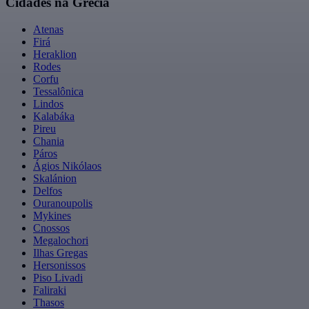
Cidades na Grécia
Atenas
Firá
Heraklion
Rodes
Corfu
Tessalônica
Lindos
Kalabáka
Pireu
Chania
Páros
Ágios Nikólaos
Skalánion
Delfos
Ouranoupolis
Mykines
Cnossos
Megalochori
Ilhas Gregas
Hersonissos
Piso Livadi
Faliraki
Thasos