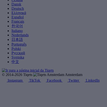
Dansk
Deutsch
Ελληνικά
Español
Français
한국어
Italiano
Nederlands
日本語
Português
Polski
Русский
Svenska
中文
© 2014-2026 Tiqets
Amsterdam
Instagram
TikTok
Facebook
Twitter
LinkedIn