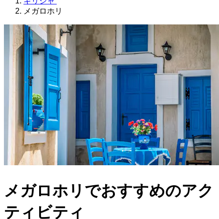
ギリシャ
メガロホリ
メガロホリでおすすめのアク
ティビティ