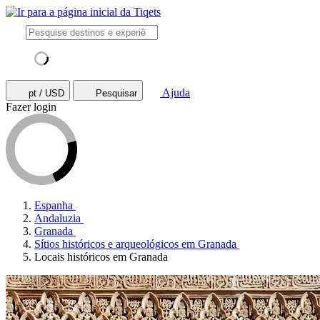
Ajuda
pt / USD
Pesquisar
Fazer login
Espanha
Andaluzia
Granada
Sítios históricos e arqueológicos em Granada
Locais históricos em Granada