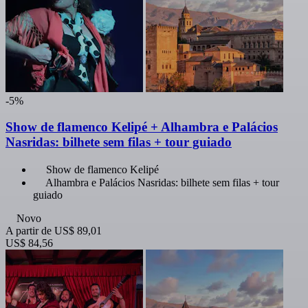
-5%
Show de flamenco Kelipé + Alhambra e Palácios
Nasridas: bilhete sem filas + tour guiado
Show de flamenco Kelipé
Alhambra e Palácios Nasridas: bilhete sem filas + tour
guiado
Novo
A partir de
US$ 89,01
US$ 84,56