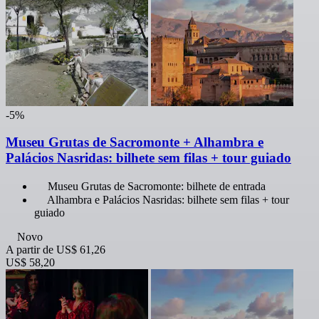
-5%
Museu Grutas de Sacromonte + Alhambra e
Palácios Nasridas: bilhete sem filas + tour guiado
Museu Grutas de Sacromonte: bilhete de entrada
Alhambra e Palácios Nasridas: bilhete sem filas + tour
guiado
Novo
A partir de
US$ 61,26
US$ 58,20