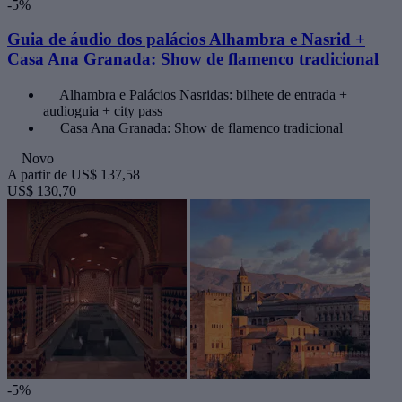
-5%
Guia de áudio dos palácios Alhambra e Nasrid +
Casa Ana Granada: Show de flamenco tradicional
Alhambra e Palácios Nasridas: bilhete de entrada +
audioguia + city pass
Casa Ana Granada: Show de flamenco tradicional
Novo
A partir de
US$ 137,58
US$ 130,70
-5%