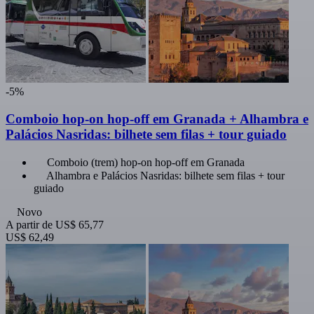
-5%
Comboio hop-on hop-off em Granada + Alhambra e
Palácios Nasridas: bilhete sem filas + tour guiado
Comboio (trem) hop-on hop-off em Granada
Alhambra e Palácios Nasridas: bilhete sem filas + tour
guiado
Novo
A partir de
US$ 65,77
US$ 62,49