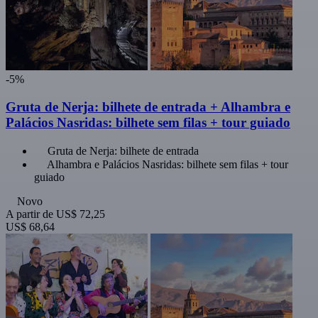
-5%
Gruta de Nerja: bilhete de entrada + Alhambra e
Palácios Nasridas: bilhete sem filas + tour guiado
Gruta de Nerja: bilhete de entrada
Alhambra e Palácios Nasridas: bilhete sem filas + tour
guiado
Novo
A partir de
US$ 72,25
US$ 68,64