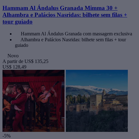
Hammam Al Ándalus Granada Mimma 30 +
Alhambra e Palácios Nasridas: bilhete sem filas +
tour guiado
Hammam Al Ándalus Granada com massagem exclusiva
Alhambra e Palácios Nasridas: bilhete sem filas + tour
guiado
Novo
A partir de
US$ 135,25
US$ 128,49
-5%