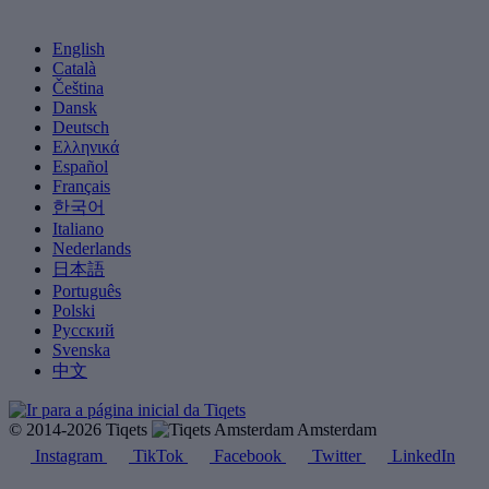
English
Català
Čeština
Dansk
Deutsch
Ελληνικά
Español
Français
한국어
Italiano
Nederlands
日本語
Português
Polski
Русский
Svenska
中文
© 2014-2026 Tiqets
Amsterdam
Instagram
TikTok
Facebook
Twitter
LinkedIn