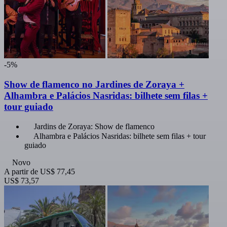
-5%
Show de flamenco no Jardines de Zoraya +
Alhambra e Palácios Nasridas: bilhete sem filas +
tour guiado
Jardins de Zoraya: Show de flamenco
Alhambra e Palácios Nasridas: bilhete sem filas + tour
guiado
Novo
A partir de
US$ 77,45
US$ 73,57