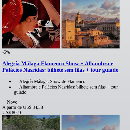
-5%
Alegría Málaga Flamenco Show + Alhambra e
Palácios Nasridas: bilhete sem filas + tour guiado
Alegría Málaga: Show de Flamenco
Alhambra e Palácios Nasridas: bilhete sem filas + tour
guiado
Novo
A partir de
US$ 84,38
US$ 80,16