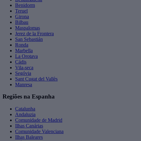
Benidorm
Teruel
Girona
Bilbau
Maspalomas
Jerez de la Frontera
San Sebastián
Ronda
Marbella
La Orotava
Cádis
Vila-seca
Segóvia
Sant Cugat del Vallès
Manresa
Regiões na Espanha
Catalunha
Andaluzia
Comunidade de Madrid
Ilhas Canárias
Comunidade Valenciana
Ilhas Baleares