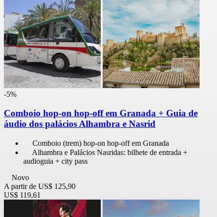
-5%
Comboio hop-on hop-off em Granada + Guia de
áudio dos palácios Alhambra e Nasrid
Comboio (trem) hop-on hop-off em Granada
Alhambra e Palácios Nasridas: bilhete de entrada +
audioguia + city pass
Novo
A partir de
US$ 125,90
US$ 119,61