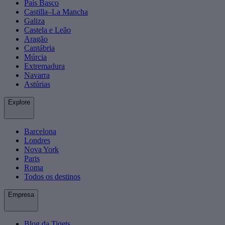
País Basco
Castilla–La Mancha
Galiza
Castela e Leão
Aragão
Cantábria
Múrcia
Extremadura
Navarra
Astúrias
Explore
Barcelona
Londres
Nova York
Paris
Roma
Todos os destinos
Empresa
Blog da Tiqets