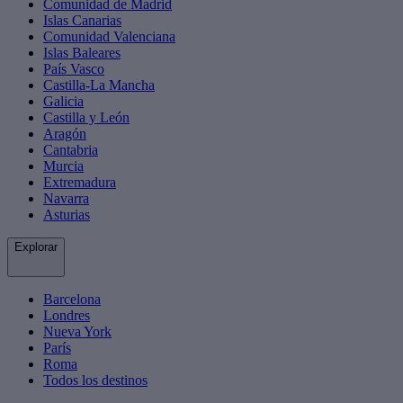
Comunidad de Madrid
Islas Canarias
Comunidad Valenciana
Islas Baleares
País Vasco
Castilla-La Mancha
Galicia
Castilla y León
Aragón
Cantabria
Murcia
Extremadura
Navarra
Asturias
Explorar
Barcelona
Londres
Nueva York
París
Roma
Todos los destinos