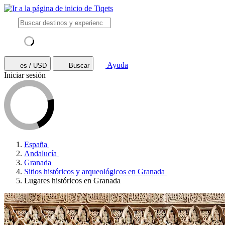
Ayuda
es / USD
Buscar
Iniciar sesión
España
Andalucía
Granada
Sitios históricos y arqueológicos en Granada
Lugares históricos en Granada