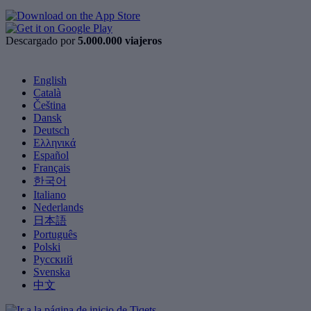
Descargado por
5.000.000 viajeros
English
Català
Čeština
Dansk
Deutsch
Ελληνικά
Español
Français
한국어
Italiano
Nederlands
日本語
Português
Polski
Русский
Svenska
中文