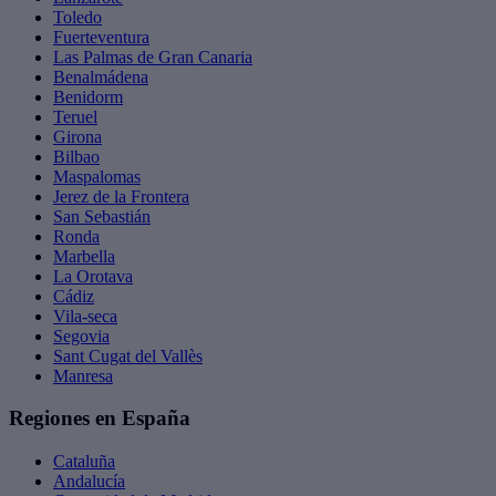
Toledo
Fuerteventura
Las Palmas de Gran Canaria
Benalmádena
Benidorm
Teruel
Girona
Bilbao
Maspalomas
Jerez de la Frontera
San Sebastián
Ronda
Marbella
La Orotava
Cádiz
Vila-seca
Segovia
Sant Cugat del Vallès
Manresa
Regiones en España
Cataluña
Andalucía