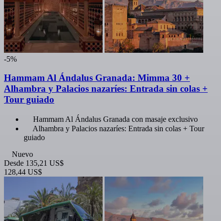
-5%
Hammam Al Ándalus Granada: Mimma 30 +
Alhambra y Palacios nazaríes: Entrada sin colas +
Tour guiado
Hammam Al Ándalus Granada con masaje exclusivo
Alhambra y Palacios nazaríes: Entrada sin colas + Tour
guiado
Nuevo
Desde
135,21 US$
128,44 US$