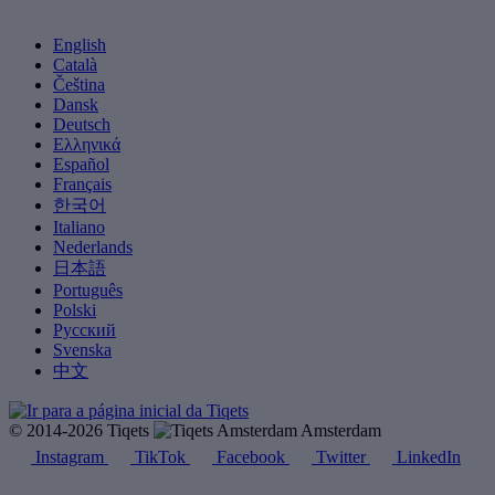
English
Català
Čeština
Dansk
Deutsch
Ελληνικά
Español
Français
한국어
Italiano
Nederlands
日本語
Português
Polski
Русский
Svenska
中文
© 2014-2026 Tiqets
Amsterdam
Instagram
TikTok
Facebook
Twitter
LinkedIn