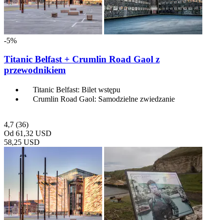
-5%
Titanic Belfast + Crumlin Road Gaol z
przewodnikiem
Titanic Belfast: Bilet wstępu
Crumlin Road Gaol: Samodzielne zwiedzanie
4,7
(36)
Od
61,32 USD
58,25 USD