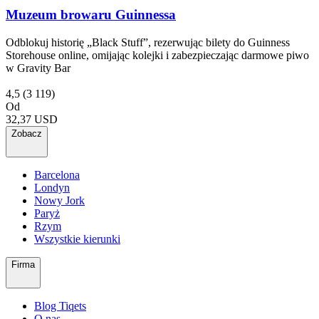
Muzeum browaru Guinnessa
Odblokuj historię „Black Stuff”, rezerwując bilety do Guinness
Storehouse online, omijając kolejki i zabezpieczając darmowe piwo
w Gravity Bar
4,5
(3 119)
Od
32,37 USD
Zobacz
Barcelona
Londyn
Nowy Jork
Paryż
Rzym
Wszystkie kierunki
Firma
Blog Tiqets
O nas