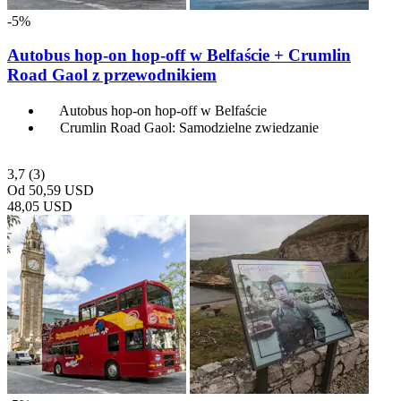
-5%
Autobus hop-on hop-off w Belfaście + Crumlin
Road Gaol z przewodnikiem
Autobus hop-on hop-off w Belfaście
Crumlin Road Gaol: Samodzielne zwiedzanie
3,7
(3)
Od
50,59 USD
48,05 USD