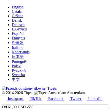
English
Català
Čeština
Dansk
Deutsch
Ελληνικά
Español
Français
한국어
Italiano
Nederlands
日本語
Português
Polski
Русский
Svenska
中文
© 2014-2026 Tiqets
Amsterdam
Instagram
TikTok
Facebook
Twitter
LinkedIn
Od
61,99 USD
-5%