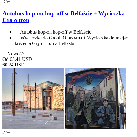
-5%
Autobus hop-on hop-off w Belfaście + Wycieczka
Gra o tron
Autobus hop-on hop-off w Belfaście
Wycieczka do Grobli Olbrzyma + Wycieczka do miejsc
kręcenia Gry o Tron z Belfastu
Nowość
Od
63,41 USD
60,24 USD
-5%