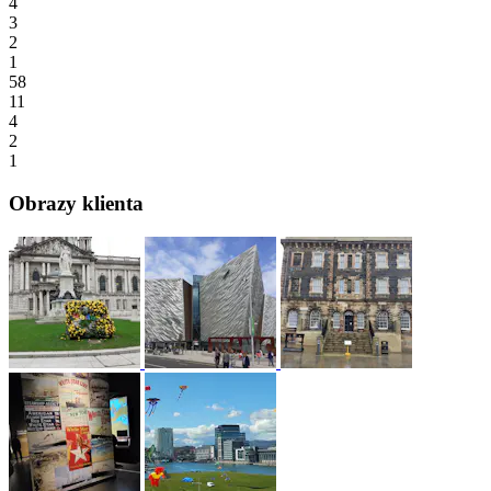
4
3
2
1
58
11
4
2
1
Obrazy klienta