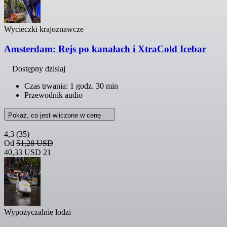
Wycieczki krajoznawcze
Amsterdam: Rejs po kanałach i XtraCold Icebar
Dostępny dzisiaj
Czas trwania: 1 godz. 30 min
Przewodnik audio
Pokaż, co jest wliczone w cenę
4,3
(35)
Od
51,28 USD
40,33 USD
21
Wypożyczalnie łodzi