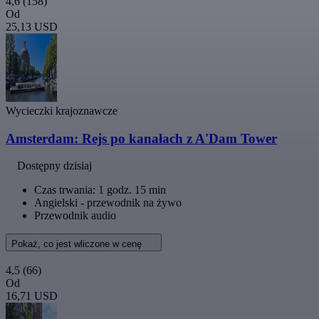
4,6
(158)
Od
25,13 USD
Wycieczki krajoznawcze
Amsterdam: Rejs po kanałach z A'Dam Tower
Dostępny dzisiaj
Czas trwania: 1 godz. 15 min
Angielski - przewodnik na żywo
Przewodnik audio
Pokaż, co jest wliczone w cenę
4,5
(66)
Od
16,71 USD