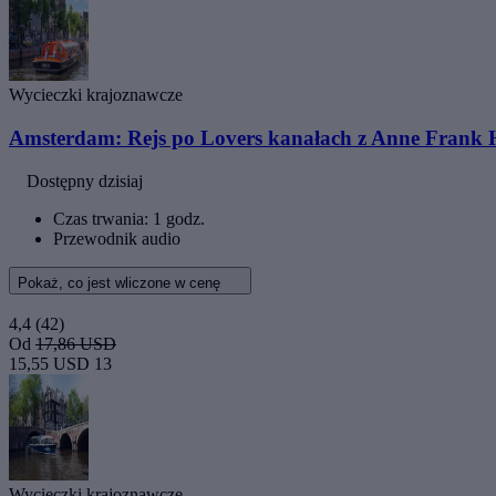
Wycieczki krajoznawcze
Amsterdam: Rejs po Lovers kanałach z Anne Frank 
Dostępny dzisiaj
Czas trwania: 1 godz.
Przewodnik audio
Pokaż, co jest wliczone w cenę
4,4
(42)
Od
17,86 USD
15,55 USD
13
Wycieczki krajoznawcze