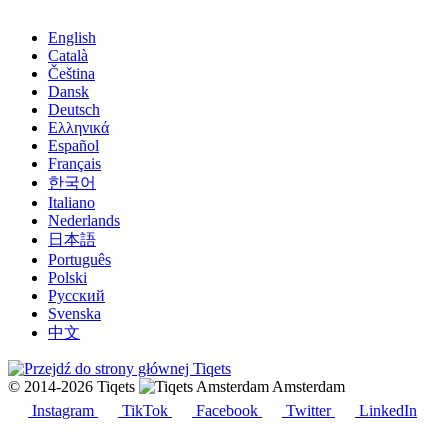
English
Català
Čeština
Dansk
Deutsch
Ελληνικά
Español
Français
한국어
Italiano
Nederlands
日本語
Português
Polski
Русский
Svenska
中文
© 2014-2026 Tiqets
Amsterdam
Instagram
TikTok
Facebook
Twitter
LinkedIn