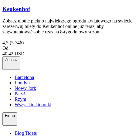
Keukenhof
Zobacz ulotne piękno największego ogrodu kwiatowego na świecie;
zarezerwuj bilety do Keukenhof online już teraz, aby
zagwarantować sobie czas na 8-tygodniowy sezon
4,5
(5 746)
Od
40,42 USD
Zobacz
Barcelona
Londyn
Nowy Jork
Paryż
Rzym
Wszystkie kierunki
Firma
Blog Tiqets