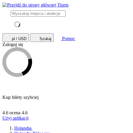
Pomoc
pl / USD
Szukaj
Zaloguj się
Kup bilety szybciej
4.6 ocena
4.6
Użyj aplikacji
Holandia