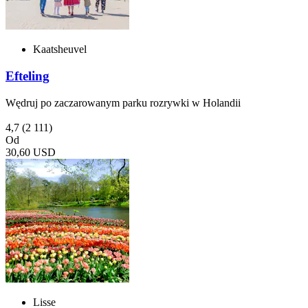
Kaatsheuvel
Efteling
Wędruj po zaczarowanym parku rozrywki w Holandii
4,7
(2 111)
Od
30,60 USD
Lisse