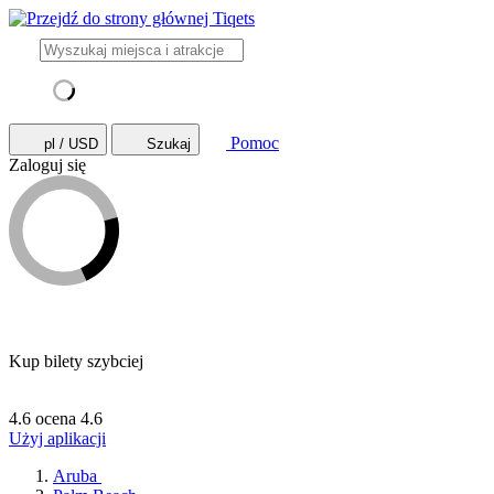
Pomoc
pl / USD
Szukaj
Zaloguj się
Kup bilety szybciej
4.6 ocena
4.6
Użyj aplikacji
Aruba