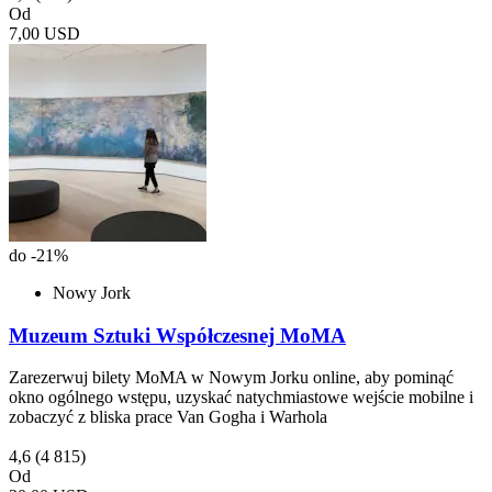
Od
7,00 USD
do -21%
Nowy Jork
Muzeum Sztuki Współczesnej MoMA
Zarezerwuj bilety MoMA w Nowym Jorku online, aby pominąć
okno ogólnego wstępu, uzyskać natychmiastowe wejście mobilne i
zobaczyć z bliska prace Van Gogha i Warhola
4,6
(4 815)
Od