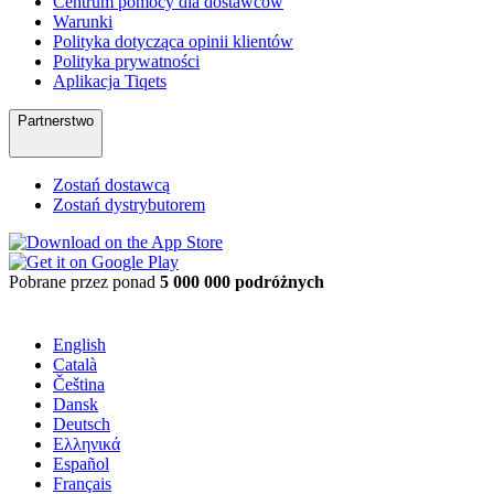
Centrum pomocy dla dostawców
Warunki
Polityka dotycząca opinii klientów
Polityka prywatności
Aplikacja Tiqets
Partnerstwo
Zostań dostawcą
Zostań dystrybutorem
Pobrane przez ponad
5 000 000 podróżnych
English
Català
Čeština
Dansk
Deutsch
Ελληνικά
Español
Français