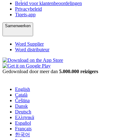
Beleid voor klantenbeoordelingen
Privacybeleid
Tiqets-app
Samenwerken
Word Supplier
Word distributeur
Gedownload door meer dan
5.000.000 reizigers
English
Català
Čeština
Dansk
Deutsch
Ελληνικά
Español
Français
한국어