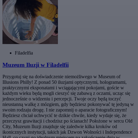
Filadelfia
Muzeum Iluzji w Filadelfii
Przygotuj się na doświadczenie niemożliwego w Museum of
Illusions Philly! Z ponad 50 iluzjami optycznymi, hologramami,
praktycznymi eksponatami i wciągającymi pokojami, goście w
każdym wieku będą mogli cieszyć się zabawą z oczami, ucząc się
jednocześnie o widzeniu i percepcji. Twoje oczy będą toczyć
nieustanną walkę z mózgiem, gdy będziesz pokonywać tę jedyną w
swoim rodzaju drogę. I nie zapomnij o aparacie fotograficznym!
Będziesz chciał uchwycić te dzikie chwile, kiedy wydaje się, że
przeczysz grawitacji i chodzisz po ścianach! Położone w sercu Old
City, Muzeum Iluzji znajduje się zaledwie kilka kroków od
ikonicznych instytucji, takich jak Dzwon Wolności i Independence
Hall, co czyni go idealnym miejscem na zakończenie dnia w