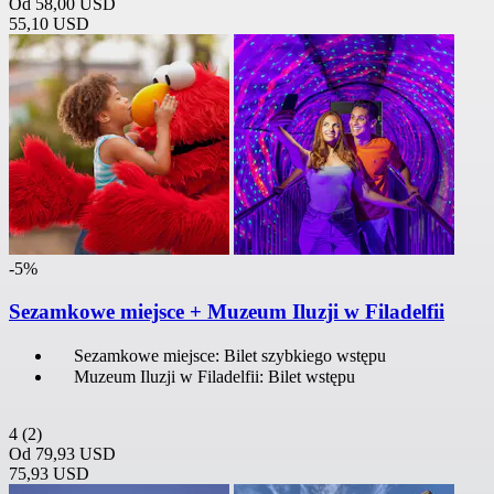
Od
58,00 USD
55,10 USD
-5%
Sezamkowe miejsce + Muzeum Iluzji w Filadelfii
Sezamkowe miejsce: Bilet szybkiego wstępu
Muzeum Iluzji w Filadelfii: Bilet wstępu
4
(2)
Od
79,93 USD
75,93 USD