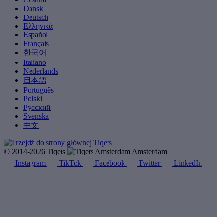
Dansk
Deutsch
Ελληνικά
Español
Français
한국어
Italiano
Nederlands
日本語
Português
Polski
Русский
Svenska
中文
© 2014-2026 Tiqets
Amsterdam
Instagram
TikTok
Facebook
Twitter
LinkedIn