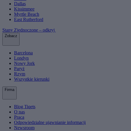
Dallas
Kissimmee
Myrtle Beach
East Rutherford
Stany Zjednoczone – odkryj
Zobacz
Barcelona
Londyn
Nowy Jork
Paryż
Rzym
Wszystkie kierunki
Firma
Blog Tiqets
O nas
Praca
Odpowiedzialne ujawnianie informacji
Newsroom