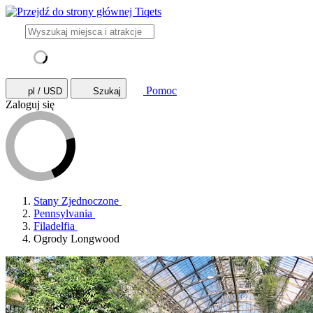
Pomoc
pl / USD
Szukaj
Zaloguj się
Stany Zjednoczone
Pennsylvania
Filadelfia
Ogrody Longwood