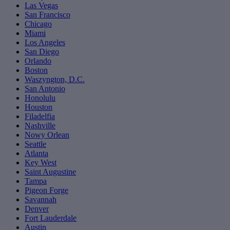
Las Vegas
San Francisco
Chicago
Miami
Los Angeles
San Diego
Orlando
Boston
Waszyngton, D.C.
San Antonio
Honolulu
Houston
Filadelfia
Nashville
Nowy Orlean
Seattle
Atlanta
Key West
Saint Augustine
Tampa
Pigeon Forge
Savannah
Denver
Fort Lauderdale
Austin