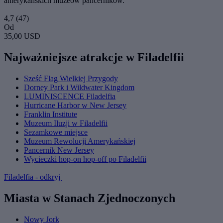
amerykańskich muzeów pancerników.
4,7
(47)
Od
35,00 USD
Najważniejsze atrakcje w Filadelfii
Sześć Flag Wielkiej Przygody
Dorney Park i Wildwater Kingdom
LUMINISCENCE Filadelfia
Hurricane Harbor w New Jersey
Franklin Institute
Muzeum Iluzji w Filadelfii
Sezamkowe miejsce
Muzeum Rewolucji Amerykańskiej
Pancernik New Jersey
Wycieczki hop-on hop-off po Filadelfii
Filadelfia - odkryj
Miasta w Stanach Zjednoczonych
Nowy Jork