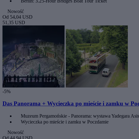
Berlin: 3.25-Hour Bridges Boat Tour Ticket
Nowość
Od
54,04 USD
51,35 USD
-5%
Das Panorama + Wycieczka po mieście i zamku w Po
Muzeum Pergamońskie - Panorama: wystawa Yadegara Asis
Wycieczka po mieście i zamku w Poczdamie
Nowość
Od
44,94 USD