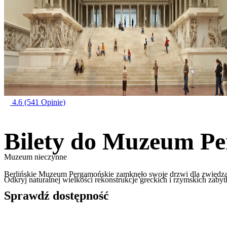
4.6
(541 Opinie)
Bilety do Muzeum P
Muzeum nieczynne
Berlińskie Muzeum Pergamońskie zamknęło swoje drzwi dla zwiedza
Odkryj naturalnej wielkości rekonstrukcje greckich i rzymskich zaby
Sprawdź dostępność