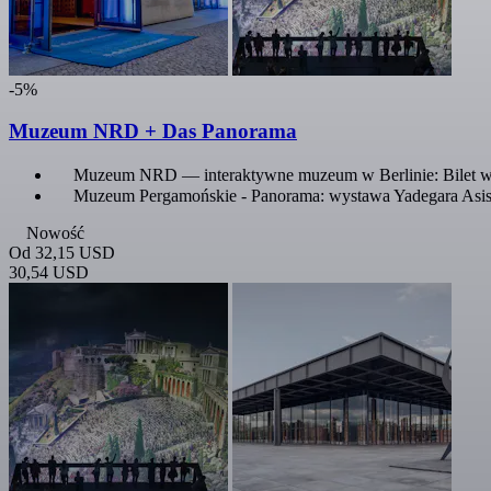
-5%
Muzeum NRD + Das Panorama
Muzeum NRD — interaktywne muzeum w Berlinie: Bilet w
Muzeum Pergamońskie - Panorama: wystawa Yadegara Asis
Nowość
Od
32,15 USD
30,54 USD