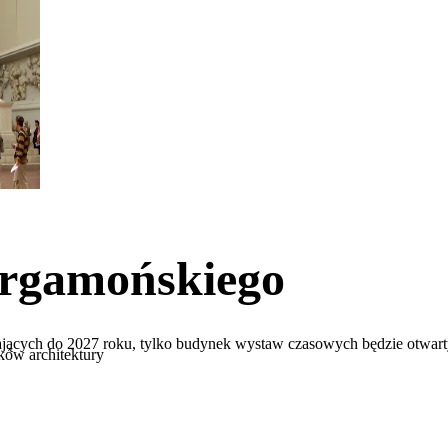
ergamońskiego
jących do 2027 roku, tylko budynek wystaw czasowych będzie otwart
tków architektury