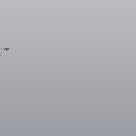
stępu
i