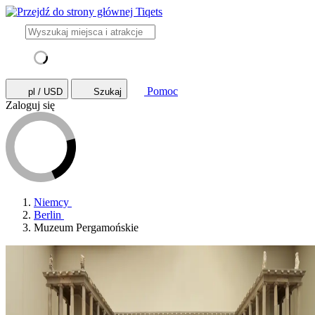
Pomoc
pl / USD
Szukaj
Zaloguj się
Niemcy
Berlin
Muzeum Pergamońskie