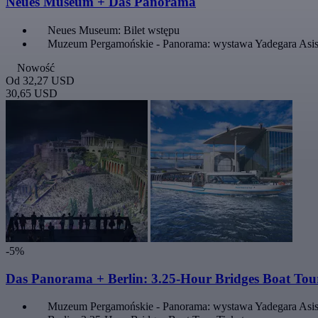
Neues Museum + Das Panorama
Neues Museum: Bilet wstępu
Muzeum Pergamońskie - Panorama: wystawa Yadegara Asis
Nowość
Od
32,27 USD
30,65 USD
-5%
Das Panorama + Berlin: 3.25-Hour Bridges Boat Tou
Muzeum Pergamońskie - Panorama: wystawa Yadegara Asis