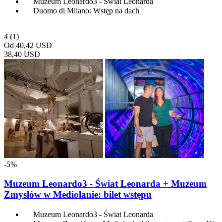
Muzeum Leonardo3 - Świat Leonarda
Duomo di Milano: Wstęp na dach
4
(1)
Od
40,42 USD
38,40 USD
-5%
Muzeum Leonardo3 - Świat Leonarda + Muzeum
Zmysłów w Mediolanie: bilet wstępu
Muzeum Leonardo3 - Świat Leonarda