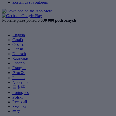
Zostań dystrybutorem
Pobrane przez ponad
5 000 000 podróżnych
English
Català
Čeština
Dansk
Deutsch
Ελληνικά
Español
Français
한국어
Italiano
Nederlands
日本語
Português
Polski
Русский
Svenska
中文