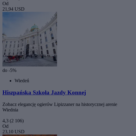
Od
21,94 USD
do -5%
Wiedeń
Hiszpańska Szkoła Jazdy Konnej
Zobacz elegancję ogierów Lipizzaner na historycznej arenie
Wiednia
4,3
(2 106)
Od
23,10 USD