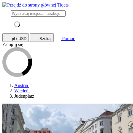
Pomoc
pl / USD
Szukaj
Zaloguj się
Austria
Wiedeń
Judenplatz