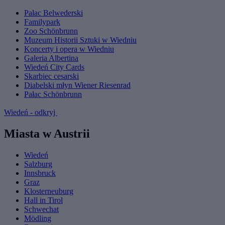
Pałac Belwederski
Familypark
Zoo Schönbrunn
Muzeum Historii Sztuki w Wiedniu
Koncerty i opera w Wiedniu
Galeria Albertina
Wiedeń City Cards
Skarbiec cesarski
Diabelski młyn Wiener Riesenrad
Pałac Schönbrunn
Wiedeń - odkryj
Miasta w Austrii
Wiedeń
Salzburg
Innsbruck
Graz
Klosterneuburg
Hall in Tirol
Schwechat
Mödling