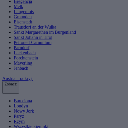
Bregencja
Melk
Langenlois
Gmunden
Eisenstadt
Trausdorf an der Wulka
Sankt Margarethen im Burgenland
Sankt Johann in Tirol
Petronell-Carnuntum
Parndorf
Lackenbach
Forchtenstein
Mayerling
Jenbach
Austria – odkryj
Zobacz
Barcelona
Londyn
Nowy Jork
Paryż
Rzym
Wszystkie kierunki