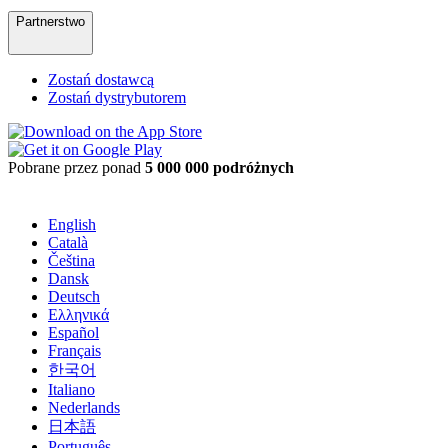
Partnerstwo
Zostań dostawcą
Zostań dystrybutorem
Pobrane przez ponad
5 000 000 podróżnych
English
Català
Čeština
Dansk
Deutsch
Ελληνικά
Español
Français
한국어
Italiano
Nederlands
日本語
Português