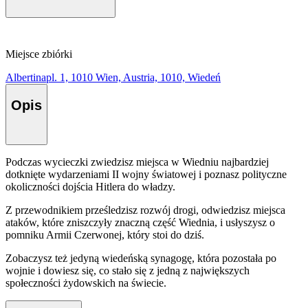
Miejsce zbiórki
Albertinapl. 1, 1010 Wien, Austria, 1010, Wiedeń
Opis
Podczas wycieczki zwiedzisz miejsca w Wiedniu najbardziej
dotknięte wydarzeniami II wojny światowej i poznasz polityczne
okoliczności dojścia Hitlera do władzy.
Z przewodnikiem prześledzisz rozwój drogi, odwiedzisz miejsca
ataków, które zniszczyły znaczną część Wiednia, i usłyszysz o
pomniku Armii Czerwonej, który stoi do dziś.
Zobaczysz też jedyną wiedeńską synagogę, która pozostała po
wojnie i dowiesz się, co stało się z jedną z największych
społeczności żydowskich na świecie.