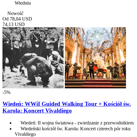
Wiedniu
Nowość
Od
78,04 USD
74,13 USD
-5%
Wiedeń: WWiI Guided Walking Tour + Kościół św.
Karola: Koncert Vivaldiego
Wiedeń: II wojna światowa - zwiedzanie z przewodnikiem
Wiedeński kościół św. Karola: Koncert czterech pór roku
Vivaldiego