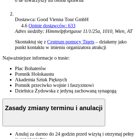
o ile towarzyszy im osoba sprawna
Dostawca: Good Vienna Tour GmbH
4.6
Opinie dostawców: 633
Adres siedziby: Himmelpfortgasse 11/1/25a, 1010, Wien, AT
Skontaktuj się z
Centrum pomocy Tiqets
– działamy jako
punkt kontaktu w imieniu organizatora atrakcji
Najważniejsze informacje o trasie:
Plac Bohaterów
Pomnik Holokaustu
Akademia Sztuk Pięknych
Pomnik przeciwko wojnie i faszyzmowi
Dzielnica Żydowska z jedyną zachowaną synagogą
Zasady zmiany terminu i anulacji
Anuluj za darmo do 24 godzin przed wizytą i otrzymaj pełny