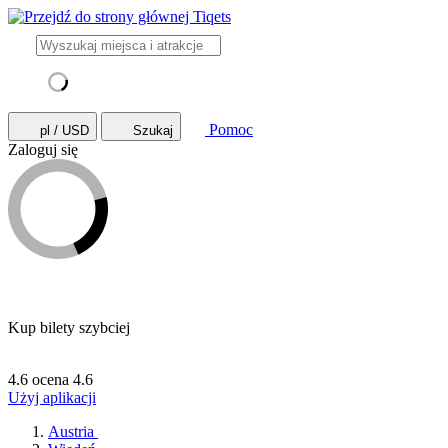
Pomoc
pl / USD
Szukaj
Zaloguj się
Kup bilety szybciej
4.6 ocena
4.6
Użyj aplikacji
Austria