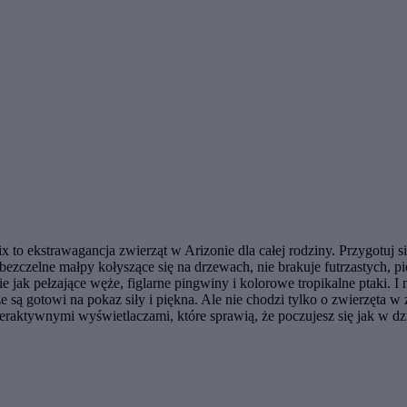
 to ekstrawagancja zwierząt w Arizonie dla całej rodziny. Przygotuj s
ezczelne małpy kołyszące się na drzewach, nie brakuje futrzastych, pie
ie jak pełzające węże, figlarne pingwiny i kolorowe tropikalne ptaki. 
ze są gotowi na pokaz siły i piękna. Ale nie chodzi tylko o zwierzęta 
raktywnymi wyświetlaczami, które sprawią, że poczujesz się jak w dzik