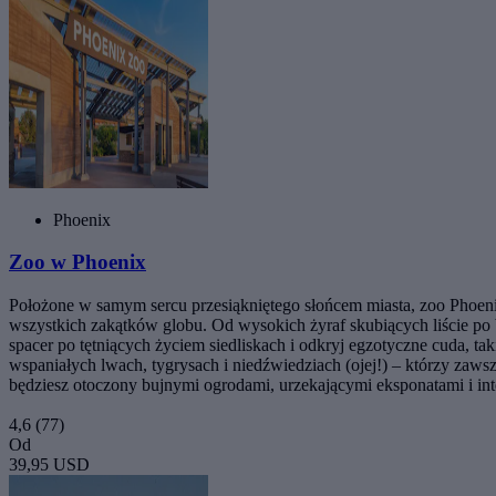
Phoenix
Zoo w Phoenix
Położone w samym sercu przesiąkniętego słońcem miasta, zoo Phoenix
wszystkich zakątków globu. Od wysokich żyraf skubiących liście po b
spacer po tętniących życiem siedliskach i odkryj egzotyczne cuda, tak
wspaniałych lwach, tygrysach i niedźwiedziach (ojej!) – którzy zaws
będziesz otoczony bujnymi ogrodami, urzekającymi eksponatami i inte
4,6
(77)
Od
39,95 USD