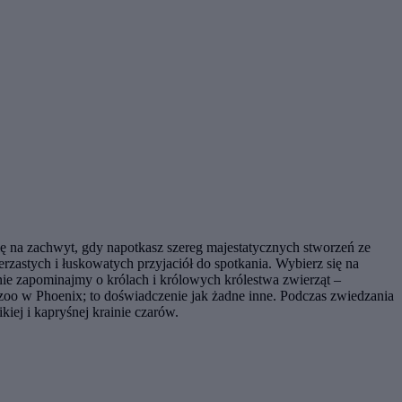
ię na zachwyt, gdy napotkasz szereg majestatycznych stworzeń ze
rzastych i łuskowatych przyjaciół do spotkania. Wybierz się na
I nie zapominajmy o królach i królowych królestwa zwierząt –
w zoo w Phoenix; to doświadczenie jak żadne inne. Podczas zwiedzania
iej i kapryśnej krainie czarów.