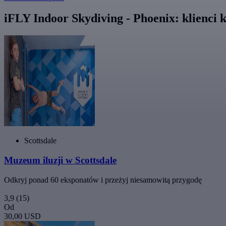
iFLY Indoor Skydiving - Phoenix: klienci k
Scottsdale
Muzeum iluzji w Scottsdale
Odkryj ponad 60 eksponatów i przeżyj niesamowitą przygodę
3,9
(15)
Od
30,00 USD