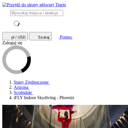
Pomoc
pl / USD
Szukaj
Zaloguj się
Stany Zjednoczone
Arizona
Scottsdale
iFLY Indoor Skydiving - Phoenix