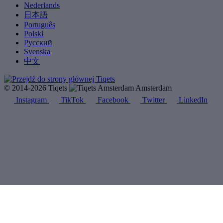
Nederlands
日本語
Português
Polski
Русский
Svenska
中文
© 2014-2026 Tiqets
Amsterdam
Instagram
TikTok
Facebook
Twitter
LinkedIn