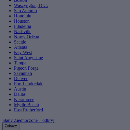
Boston
Waszyngton, D.C.
San Antonio
Honolulu
Houston
Filadelfia
Nashville
Nowy Orlean
Seattle
Atlanta
Key West
Saint Augustine
Tampa
Pigeon Forge
Savannah
Denver
Fort Lauderdale
Austin
Dallas
Kissimmee
Myrtle Beach
East Rutherford
Stany Zjednoczone – odkryj
Zobacz