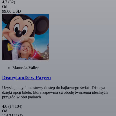
4,7
(32)
Od
99,00 USD
Marne-la-Vallée
Disneyland® w Paryżu
Uzyskaj natychmiastowy dostęp do bajkowego świata Disneya
dzięki opcji biletu, która zapewnia swobodę tworzenia idealnych
przygód w obu parkach
4,6
(14 104)
Od
114,34 USD