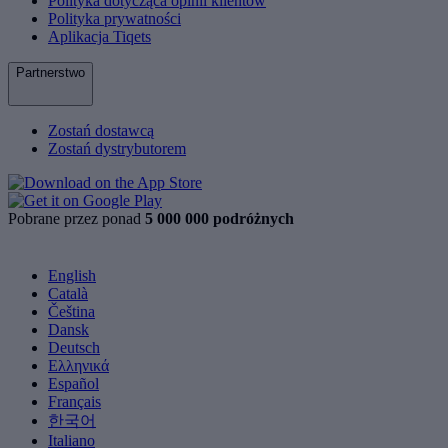
Polityka dotycząca opinii klientów
Polityka prywatności
Aplikacja Tiqets
Partnerstwo
Zostań dostawcą
Zostań dystrybutorem
Pobrane przez ponad
5 000 000 podróżnych
English
Català
Čeština
Dansk
Deutsch
Ελληνικά
Español
Français
한국어
Italiano