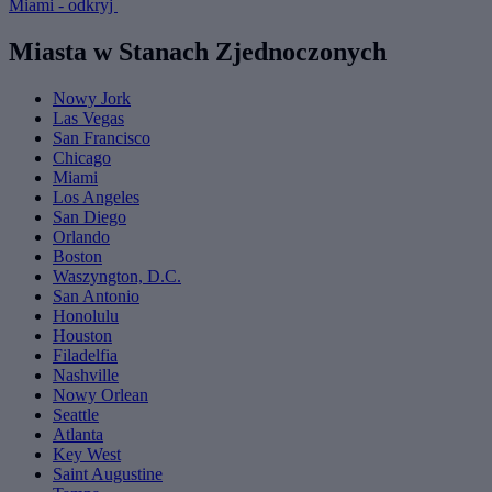
Miami - odkryj
Miasta w Stanach Zjednoczonych
Nowy Jork
Las Vegas
San Francisco
Chicago
Miami
Los Angeles
San Diego
Orlando
Boston
Waszyngton, D.C.
San Antonio
Honolulu
Houston
Filadelfia
Nashville
Nowy Orlean
Seattle
Atlanta
Key West
Saint Augustine