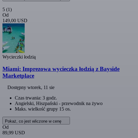
5
(1)
Od
149,00 USD
Wycieczki łodzią
Miami: Imprezowa wycieczka łodzią z Bayside
Marketplace
Dostępny
wtorek, 11 sie
Czas trwania: 3 godz.
Angielski, Hiszpański - przewodnik na żywo
Maks. wielkość grupy 15 os.
Pokaż, co jest wliczone w cenę
Od
89,99 USD