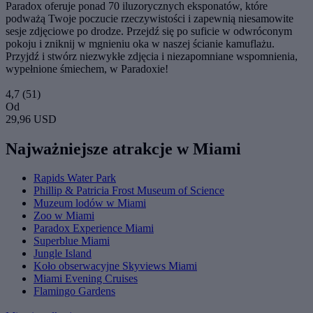
Paradox oferuje ponad 70 iluzorycznych eksponatów, które
podważą Twoje poczucie rzeczywistości i zapewnią niesamowite
sesje zdjęciowe po drodze. Przejdź się po suficie w odwróconym
pokoju i zniknij w mgnieniu oka w naszej ścianie kamuflażu.
Przyjdź i stwórz niezwykłe zdjęcia i niezapomniane wspomnienia,
wypełnione śmiechem, w Paradoxie!
4,7
(51)
Od
29,96 USD
Najważniejsze atrakcje w Miami
Rapids Water Park
Phillip & Patricia Frost Museum of Science
Muzeum lodów w Miami
Zoo w Miami
Paradox Experience Miami
Superblue Miami
Jungle Island
Koło obserwacyjne Skyviews Miami
Miami Evening Cruises
Flamingo Gardens