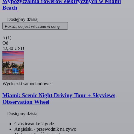
Wypożyczalnia rowerów elektrycznych w Miami
Beach
Dostępny dzisiaj
Pokaż, co jest wliczone w cenę
5
(1)
Od
42,80 USD
Wycieczki samochodowe
Miami: Scenic Night Driving Tour + Skyviews
Observation Wheel
Dostępny dzisiaj
Czas trwania: 2 godz.
Angielski - przewodnik na żywo