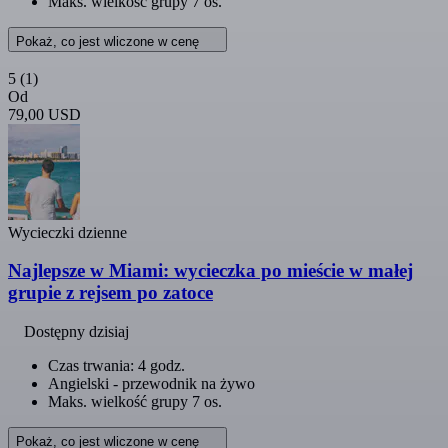
Maks. wielkość grupy 7 os.
Pokaż, co jest wliczone w cenę
5
(1)
Od
79,00 USD
Wycieczki dzienne
Najlepsze w Miami: wycieczka po mieście w małej
grupie z rejsem po zatoce
Dostępny dzisiaj
Czas trwania: 4 godz.
Angielski - przewodnik na żywo
Maks. wielkość grupy 7 os.
Pokaż, co jest wliczone w cenę