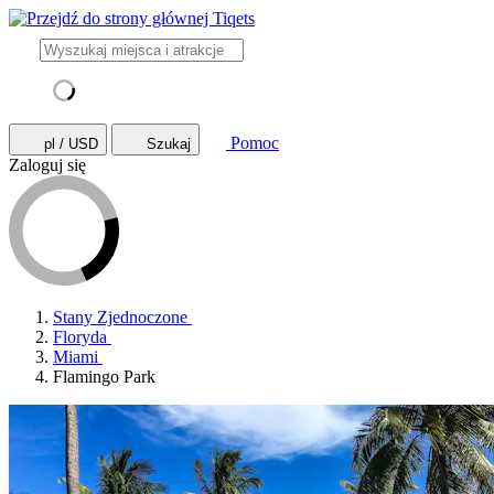
Pomoc
pl / USD
Szukaj
Zaloguj się
Stany Zjednoczone
Floryda
Miami
Flamingo Park