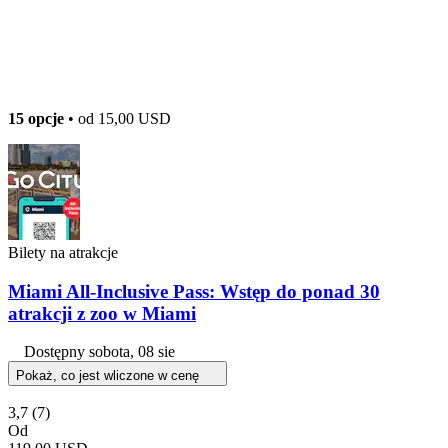
15 opcje
• od
15,00 USD
Bilety na atrakcje
Miami All-Inclusive Pass: Wstęp do ponad 30
atrakcji z zoo w Miami
Dostępny
sobota, 08 sie
Pokaż, co jest wliczone w cenę
3,7
(7)
Od