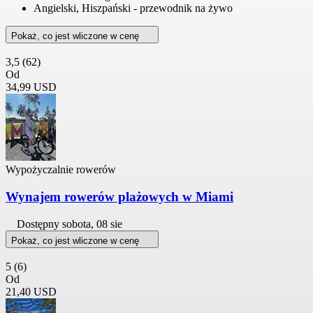
Angielski, Hiszpański - przewodnik na żywo
Pokaż, co jest wliczone w cenę
3,5
(62)
Od
34,99 USD
Wypożyczalnie rowerów
Wynajem rowerów plażowych w Miami
Dostępny
sobota, 08 sie
Pokaż, co jest wliczone w cenę
5
(6)
Od
21,40 USD