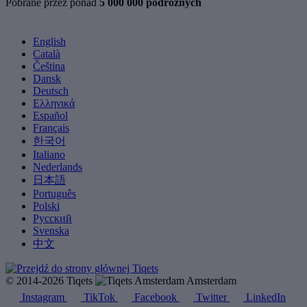
Pobrane przez ponad
5 000 000 podróżnych
English
Català
Čeština
Dansk
Deutsch
Ελληνικά
Español
Français
한국어
Italiano
Nederlands
日本語
Português
Polski
Русский
Svenska
中文
© 2014-2026 Tiqets
Amsterdam
Instagram
TikTok
Facebook
Twitter
LinkedIn