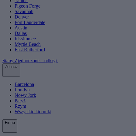
Tampa
Pigeon Forge
Savannah
Denver
Fort Lauderdale
Austin
Dallas
Kissimmee
Myrtle Beach
East Rutherford
Stany Zjednoczone – odkryj
Zobacz
Barcelona
Londyn
Nowy Jork
Paryż
Rzym
Wszystkie kierunki
Firma