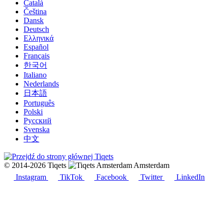
Català
Čeština
Dansk
Deutsch
Ελληνικά
Español
Français
한국어
Italiano
Nederlands
日本語
Português
Polski
Русский
Svenska
中文
© 2014-2026 Tiqets
Amsterdam
Instagram
TikTok
Facebook
Twitter
LinkedIn