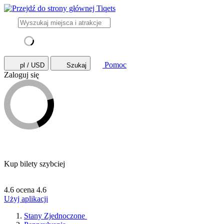
Pomoc
pl / USD
Szukaj
Zaloguj się
Kup bilety szybciej
4.6 ocena
4.6
Użyj aplikacji
Stany Zjednoczone