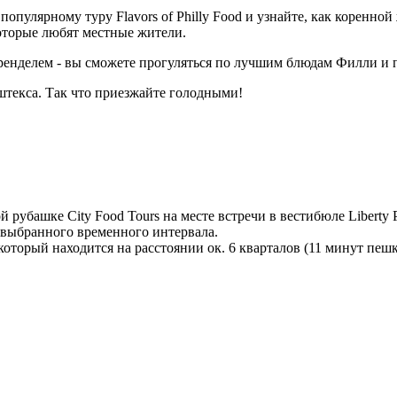
опулярному туру Flavors of Philly Food и узнайте, как коренно
оторые любят местные жители.
ренделем - вы сможете прогуляться по лучшим блюдам Филли и п
штекса. Так что приезжайте голодными!
убашке City Food Tours на месте встречи в вестибюле Liberty Pla
о выбранного временного интервала.
который находится на расстоянии ок. 6 кварталов (11 минут пешк