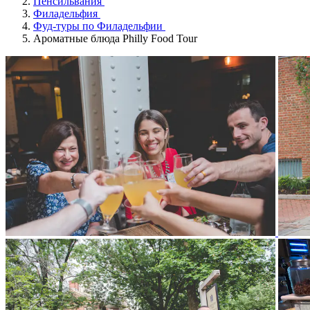
Пенсильвания
Филадельфия
Фуд-туры по Филадельфии
Ароматные блюда Philly Food Tour