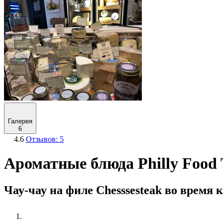
Галерея
6
4.6
Отзывов: 5
Ароматные блюда Philly Food 
Чау-чау на филе Chesssesteak во время