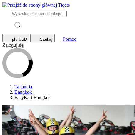
Pomoc
pl / USD
Szukaj
Zaloguj się
Tajlandia
Bangkok
EasyKart Bangkok