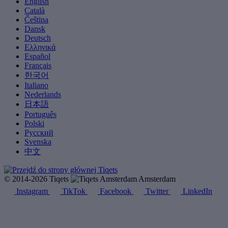
English
Català
Čeština
Dansk
Deutsch
Ελληνικά
Español
Français
한국어
Italiano
Nederlands
日本語
Português
Polski
Русский
Svenska
中文
© 2014-2026 Tiqets
Amsterdam
Instagram
TikTok
Facebook
Twitter
LinkedIn