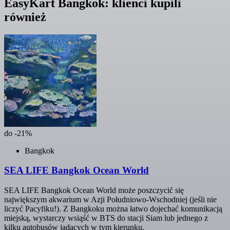
EasyKart Bangkok: klienci kupili
również
do -21%
Bangkok
SEA LIFE Bangkok Ocean World
SEA LIFE Bangkok Ocean World może poszczycić się
największym akwarium w Azji Południowo-Wschodniej (jeśli nie
liczyć Pacyfiku!). Z Bangkoku można łatwo dojechać komunikacją
miejską, wystarczy wsiąść w BTS do stacji Siam lub jednego z
kilku autobusów jadących w tym kierunku.