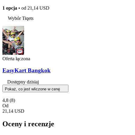
1 opcja
• od
21,14 USD
Wybór Tiqets
Oferta łączona
EasyKart Bangkok
Dostępny dzisiaj
Pokaż, co jest wliczone w cenę
4,8
(8)
Od
21,14 USD
Oceny i recenzje