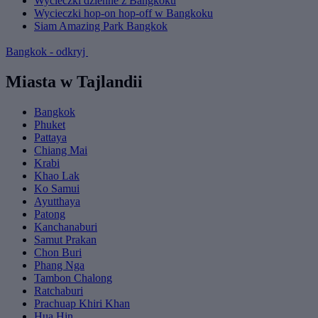
Wycieczki dzienne z Bangkoku
Wycieczki hop-on hop-off w Bangkoku
Siam Amazing Park Bangkok
Bangkok - odkryj
Miasta w Tajlandii
Bangkok
Phuket
Pattaya
Chiang Mai
Krabi
Khao Lak
Ko Samui
Ayutthaya
Patong
Kanchanaburi
Samut Prakan
Chon Buri
Phang Nga
Tambon Chalong
Ratchaburi
Prachuap Khiri Khan
Hua Hin