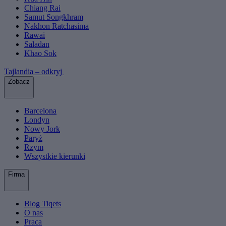
Chiang Rai
Samut Songkhram
Nakhon Ratchasima
Rawai
Saladan
Khao Sok
Tajlandia – odkryj
Zobacz
Barcelona
Londyn
Nowy Jork
Paryż
Rzym
Wszystkie kierunki
Firma
Blog Tiqets
O nas
Praca