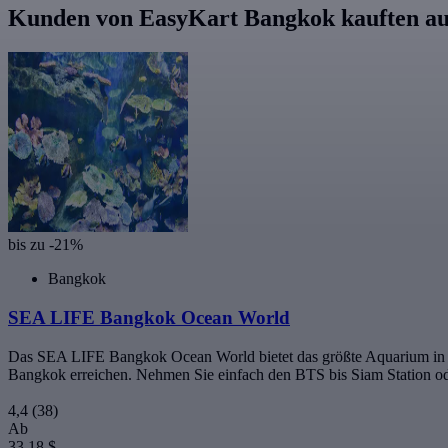
Kunden von EasyKart Bangkok kauften a
bis zu -21%
Bangkok
SEA LIFE Bangkok Ocean World
Das SEA LIFE Bangkok Ocean World bietet das größte Aquarium in ganz
Bangkok erreichen. Nehmen Sie einfach den BTS bis Siam Station ode
4,4
(38)
Ab
33,18 $