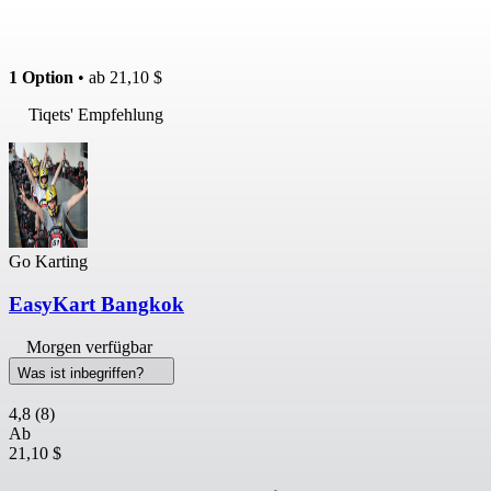
1 Option
• ab
21,10 $
Tiqets' Empfehlung
Go Karting
EasyKart Bangkok
Morgen verfügbar
Was ist inbegriffen?
4,8
(8)
Ab
21,10 $