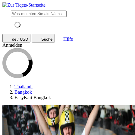
Hilfe
de / USD
Suche
Anmelden
Thailand
Bangkok
EasyKart Bangkok