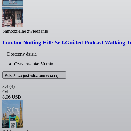
Samodzielne zwiedzanie
London Notting Hill: Self-Guided Podcast Walking T
Dostępny dzisiaj
Czas trwania: 50 min
Pokaż, co jest wliczone w cenę
3,3
(3)
Od
8,06 USD