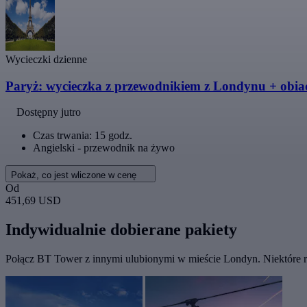
Wycieczki dzienne
Paryż: wycieczka z przewodnikiem z Londynu + obiad
Dostępny jutro
Czas trwania: 15 godz.
Angielski - przewodnik na żywo
Pokaż, co jest wliczone w cenę
Od
451,69 USD
Indywidualnie dobierane pakiety
Połącz BT Tower z innymi ulubionymi w mieście Londyn. Niektóre rz