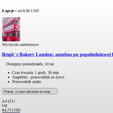
6 opcje
• od
8,06 USD
Wycieczki autobusowe
Brigit 's Bakery London: autobus po popołudniowej 
Dostępny
poniedziałek, 10 sie
Czas trwania: 1 godz. 30 min
Angielski - przewodnik na żywo
Przewodnik audio
Pokaż, co jest wliczone w cenę
4,4
(21)
Od
84,75 USD