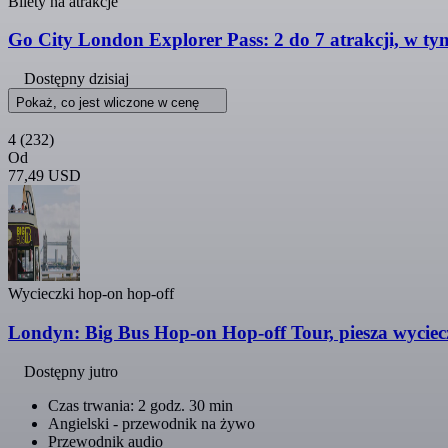
Bilety na atrakcje
Go City London Explorer Pass: 2 do 7 atrakcji, w t
Dostępny dzisiaj
Pokaż, co jest wliczone w cenę
4
(232)
Od
77,49 USD
Wycieczki hop-on hop-off
Londyn: Big Bus Hop-on Hop-off Tour, piesza wycieczk
Dostępny jutro
Czas trwania: 2 godz. 30 min
Angielski - przewodnik na żywo
Przewodnik audio