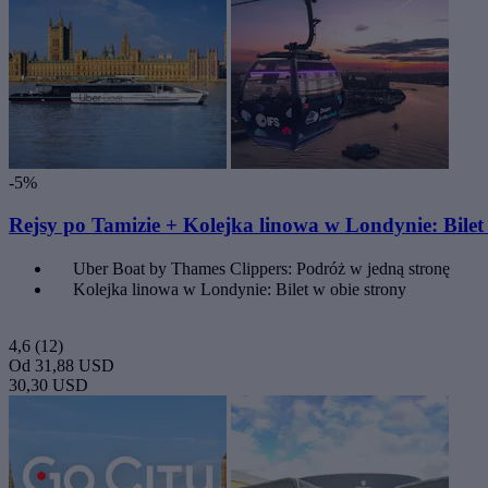
-5%
Rejsy po Tamizie + Kolejka linowa w Londynie: Bilet
Uber Boat by Thames Clippers: Podróż w jedną stronę
Kolejka linowa w Londynie: Bilet w obie strony
4,6
(12)
Od
31,88 USD
30,30 USD