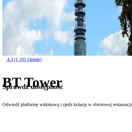
4.3
(1 101 Opinie)
BT Tower
Sprawdź dostępność
Odwiedź platformę widokową i zjedz kolację w obrotowej restauracji